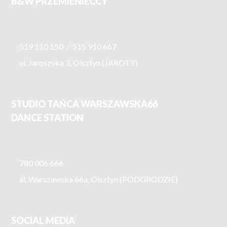
B&W PRZEMIENIECCY
519 110 150
/
515 910 667
ul. Jaroszyka 3, Olsztyn (JAROTY)
STUDIO TAŃCA WARSZAWSKA66
DANCE STATION
780 006 666
al. Warszawska 66a, Olsztyn (PODGRODZIE)
SOCIAL MEDIA