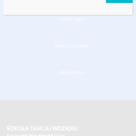
Grafik zajęć
Oferty specjalne
Aktualności
SZKOŁA TAŃCA I WDZIĘKU