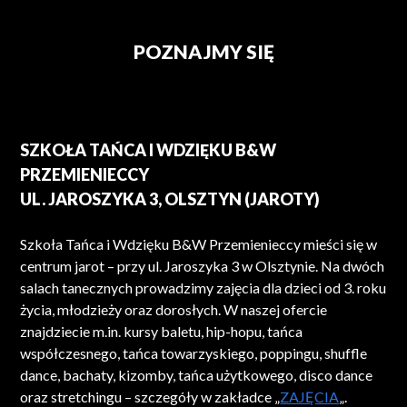
POZNAJMY SIĘ
SZKOŁA TAŃCA I WDZIĘKU B&W
PRZEMIENIECCY
UL. JAROSZYKA 3, OLSZTYN (JAROTY)
Szkoła Tańca i Wdzięku B&W Przemienieccy mieści się w
centrum jarot – przy ul. Jaroszyka 3 w Olsztynie. Na dwóch
salach tanecznych prowadzimy zajęcia dla dzieci od 3. roku
życia, młodzieży oraz dorosłych. W naszej ofercie
znajdziecie m.in. kursy baletu, hip-hopu, tańca
współczesnego, tańca towarzyskiego, poppingu, shuffle
dance, bachaty, kizomby, tańca użytkowego, disco dance
oraz stretchingu – szczegóły w zakładce „
ZAJĘCIA
„.