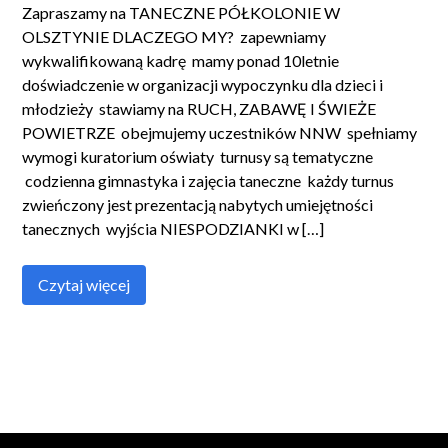
Zapraszamy na TANECZNE PÓŁKOLONIE W
OLSZTYNIE DLACZEGO MY? zapewniamy
wykwalifikowaną kadrę mamy ponad 10letnie
doświadczenie w organizacji wypoczynku dla dzieci i
młodzieży stawiamy na RUCH, ZABAWĘ I ŚWIEŻE
POWIETRZE obejmujemy uczestników NNW spełniamy
wymogi kuratorium oświaty turnusy są tematyczne
codzienna gimnastyka i zajęcia taneczne każdy turnus
zwieńczony jest prezentacją nabytych umiejętności
tanecznych wyjścia NIESPODZIANKI w […]
Czytaj więcej