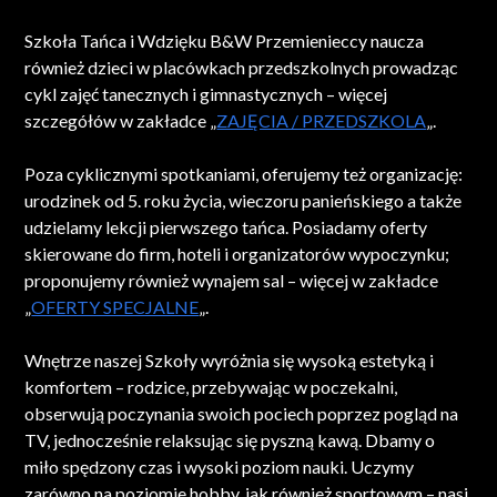
Szkoła Tańca i Wdzięku B&W Przemienieccy naucza
również dzieci w placówkach przedszkolnych prowadząc
cykl zajęć tanecznych i gimnastycznych – więcej
szczegółów w zakładce „
ZAJĘCIA / PRZEDSZKOLA
„.
Poza cyklicznymi spotkaniami, oferujemy też organizację:
urodzinek od 5. roku życia, wieczoru panieńskiego a także
udzielamy lekcji pierwszego tańca. Posiadamy oferty
skierowane do firm, hoteli i organizatorów wypoczynku;
proponujemy również wynajem sal – więcej w zakładce
„
OFERTY SPECJALNE
„.
Wnętrze naszej Szkoły wyróżnia się wysoką estetyką i
komfortem – rodzice, przebywając w poczekalni,
obserwują poczynania swoich pociech poprzez pogląd na
TV, jednocześnie relaksując się pyszną kawą. Dbamy o
miło spędzony czas i wysoki poziom nauki. Uczymy
zarówno na poziomie hobby, jak również sportowym – nasi