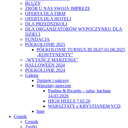
BLUZY
ZRÓB U NAS SWOJĄ IMPREZĘ
OFERTA DLA FIRM
OFERTA DLA HOTELI
DLA PRZEDSZKOLI
DLA ORGANIZATORÓW WYPOCZYNKU DLA
DZIECI
FUNDACJA
PÓŁKOLONIE 2025
PÓŁKOLONIE TURNUS III 28.07-01.08.2025
„KONTYNENTY”
„WYTAŃCZ MARZENIA”
HALLOWEEN 2024
PÓŁKOLONIE 2024
Galeria
Turnieje i sukcesy
Warsztaty taneczne
Paulina & Ricardo – salsa, bachata
14.03.2026
HIGH HEELS 7.02.26
WARSZTATY z KRYSTIANEM YCD
Inne
Cennik
Cennik
Zniżki