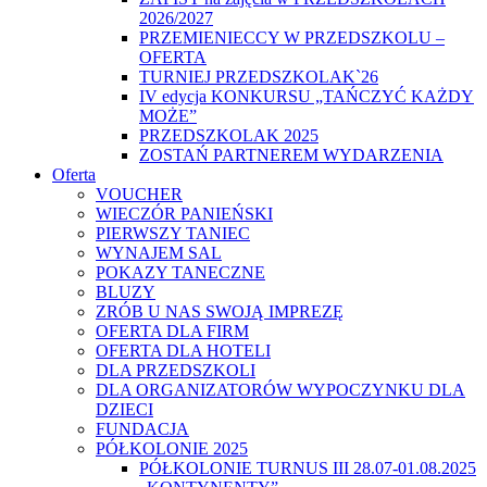
2026/2027
PRZEMIENIECCY W PRZEDSZKOLU –
OFERTA
TURNIEJ PRZEDSZKOLAK`26
IV edycja KONKURSU „TAŃCZYĆ KAŻDY
MOŻE”
PRZEDSZKOLAK 2025
ZOSTAŃ PARTNEREM WYDARZENIA
Oferta
VOUCHER
WIECZÓR PANIEŃSKI
PIERWSZY TANIEC
WYNAJEM SAL
POKAZY TANECZNE
BLUZY
ZRÓB U NAS SWOJĄ IMPREZĘ
OFERTA DLA FIRM
OFERTA DLA HOTELI
DLA PRZEDSZKOLI
DLA ORGANIZATORÓW WYPOCZYNKU DLA
DZIECI
FUNDACJA
PÓŁKOLONIE 2025
PÓŁKOLONIE TURNUS III 28.07-01.08.2025