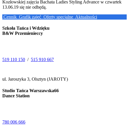
Kozłowskiej zajęcia Bachata Ladies Styling Advance w czwartek
13.06.19 się nie odbędą.
Cennik
Grafik zajęć
Oferty specjalne
Aktualności
Szkoła Tańca i Wdzięku
B&W Przemienieccy
519 110 150
/
515 910 667
ul. Jaroszyka 3, Olsztyn (JAROTY)
Studio Tańca Warszawska66
Dance Station
780 006 666