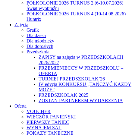
PÓŁKOLONIE 2026 TURNUS 2 (6-10.07.2026)
Świat wyobraźni
PÓŁKOLONIE 2026 TURNUS 4 (10-14.08.2026)
Huntrix
Zajęcia
Grafik
Dla dzieci
Dla młodzieży
Dla dorosłych
Przedszkola
ZAPISY na zajęcia w PRZEDSZKOLACH
2026/2027
PRZEMIENIECCY W PRZEDSZKOLU –
OFERTA
TURNIEJ PRZEDSZKOLAK`26
IV edycja KONKURSU „TAŃCZYĆ KAŻDY
MOŻE”
PRZEDSZKOLAK 2025
ZOSTAŃ PARTNEREM WYDARZENIA
Oferta
VOUCHER
WIECZÓR PANIEŃSKI
PIERWSZY TANIEC
WYNAJEM SAL
POKAZY TANECZNE