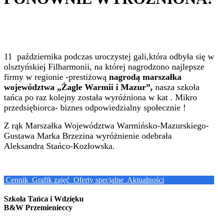
11 października podczas uroczystej gali,która odbyła się w
olsztyńskiej Filharmonii, na której nagrodzono najlepsze
firmy w regionie -prestiżową
nagrodą marszałka
województwa „Żagle Warmii i Mazur”,
nasza szkoła
tańca po raz kolejny została wyróżniona w kat . Mikro
przedsiębiorca- biznes odpowiedzialny społecznie !
Z rąk Marszałka Województwa Warmińsko-Mazurskiego-
Gustawa Marka Brzezina wyróżnienie odebrała
Aleksandra Stańco-Kozłowska.
Cennik
Grafik zajęć
Oferty specjalne
Aktualności
Szkoła Tańca i Wdzięku
B&W Przemienieccy