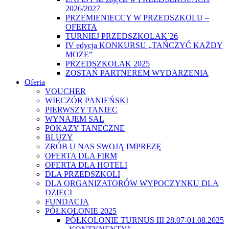
2026/2027
PRZEMIENIECCY W PRZEDSZKOLU –
OFERTA
TURNIEJ PRZEDSZKOLAK`26
IV edycja KONKURSU „TAŃCZYĆ KAŻDY
MOŻE”
PRZEDSZKOLAK 2025
ZOSTAŃ PARTNEREM WYDARZENIA
Oferta
VOUCHER
WIECZÓR PANIEŃSKI
PIERWSZY TANIEC
WYNAJEM SAL
POKAZY TANECZNE
BLUZY
ZRÓB U NAS SWOJĄ IMPREZĘ
OFERTA DLA FIRM
OFERTA DLA HOTELI
DLA PRZEDSZKOLI
DLA ORGANIZATORÓW WYPOCZYNKU DLA
DZIECI
FUNDACJA
PÓŁKOLONIE 2025
PÓŁKOLONIE TURNUS III 28.07-01.08.2025