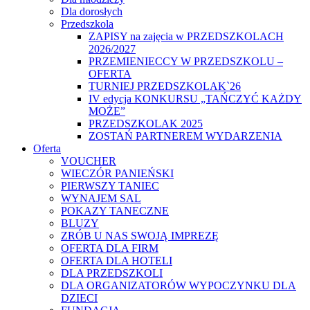
Dla dorosłych
Przedszkola
ZAPISY na zajęcia w PRZEDSZKOLACH
2026/2027
PRZEMIENIECCY W PRZEDSZKOLU –
OFERTA
TURNIEJ PRZEDSZKOLAK`26
IV edycja KONKURSU „TAŃCZYĆ KAŻDY
MOŻE”
PRZEDSZKOLAK 2025
ZOSTAŃ PARTNEREM WYDARZENIA
Oferta
VOUCHER
WIECZÓR PANIEŃSKI
PIERWSZY TANIEC
WYNAJEM SAL
POKAZY TANECZNE
BLUZY
ZRÓB U NAS SWOJĄ IMPREZĘ
OFERTA DLA FIRM
OFERTA DLA HOTELI
DLA PRZEDSZKOLI
DLA ORGANIZATORÓW WYPOCZYNKU DLA
DZIECI