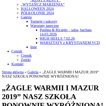
„KONTYNENTY”
„WYTAŃCZ MARZENIA”
HALLOWEEN 2024
PÓŁKOLONIE 2024
Galeria
Turnieje i sukcesy
Warsztaty taneczne
Paulina & Ricardo – salsa, bachata
14.03.2026
HIGH HEELS 7.02.26
WARSZTATY z KRYSTIANEM YCD
Inne
Cennik
Cennik
Zniżki
Kontakt
Strona główna
»
Galeria
»
„ŻAGLE WARMII I MAZUR 2019”
NASZ SZKOŁA PONOWNIE WYRÓŻNIONA!
„ŻAGLE WARMII I MAZUR
2019” NASZ SZKOŁA
PONOWNIE WYRÓŻNIONA!