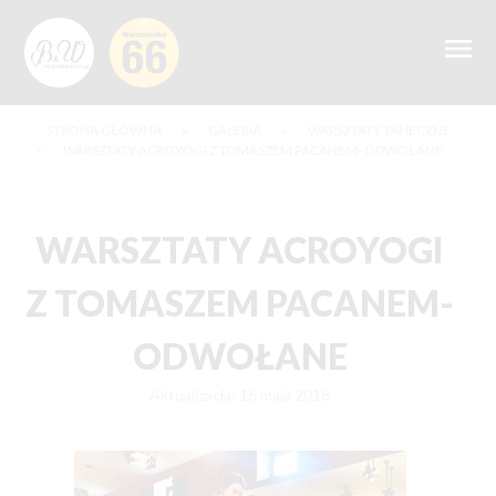
STRONA GŁÓWNA
»
GALERIA
»
WARSZTATY TANECZNE
»
WARSZTATY ACROYOGI Z TOMASZEM PACANEM- ODWOŁANE
WARSZTATY ACROYOGI
Z TOMASZEM PACANEM-
ODWOŁANE
Aktualizacja: 16 maja 2018