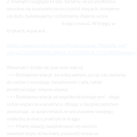
Z zewnątrz wygląda to tak: turlamy się po podłodze,
unosimy się w powietrze na czyichś stopach, śmiejemy
się dużo, balansujemy, rozluźniamy, dajemy sobie
kojący masaż. W kręgu, w
trójkach, w parach.
https://www.facebook.com/tomasz.pacan.79/media_set?
set=a.10155580828139056.1073741874.752224055&type=
Wewnątrz dzieje się znacznie więcej.
>>> Budujemy relacje: ze sobą samym, ucząc się zaufania
do siebie i rozwijając świadomość ciała, także
przekraczając własne obawy.
>>> Budujemy relacje ze współpraktykującymi – dając
sobie wsparcie w praktyce, dbając o bezpieczeństwo
asekurując, w spojrzeniach, w wyczuwaniu swojego
oddechu, w mocy praktyki w kręgu.
>>> Mamy okazję zaopiekować się naszym
wewnętrznym dzieckiem, pozwolić sobie na