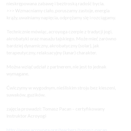
nieskrępowana zabawę i beztroską radość bycia.
>>> Wzmacniamy ciało, poruszamy zastoje, energia
krąży, uwalniamy napięcia, odprężamy się i rozciągamy.
Technicznie mówiąc, acroyoga czerpie z tradycji jogi,
akrobatyki oraz masażu tajskiego. Może mieć zarówno
bardziej dynamiczny, akrobatyczny (solar), jak
terapeutyczny, relaksacyjny (lunar) charakter.
Można wziąć udział z partnerem, nie jest to jednak
wymagane.
Ćwiczymy w wygodnym, nieśliskim stroju bez kieszeni,
suwaków, guzików.
zajęcia prowadzi: Tomasz Pacan – certyfikowany
instruktor Acroyogi
http://www.acroyoga.org/teachers/tomasz-pacan