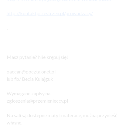
http://kontaktprzestrzen.pl/prowadzacy/
.
.
Masz pytanie? Nie krępuj się!
paccan@poczta.onet.pl
lub fb/ Becia Kulajguk
Wymagane zapisy na:
zgloszenia@przemienieccy.pl
Na sali są dostepne maty i materace, można przynieść
własne.