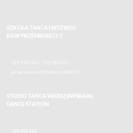
SZKOŁA TAŃCA I WDZIĘKU
B&W PRZEMIENIECCY
519 110 150
/
515 910 667
ul. Jaroszyka 3, Olsztyn (JAROTY)
STUDIO TAŃCA WARSZAWSKA66
DANCE STATION
780 006 666