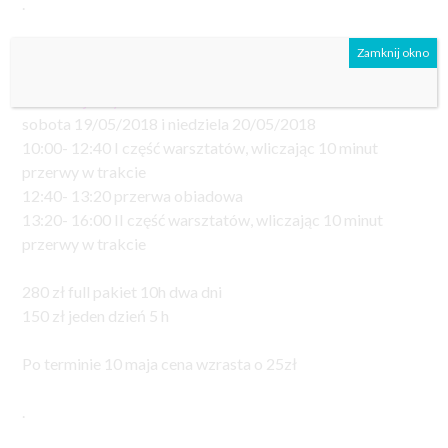
.
.
Zamknij okno
Rozkład jazdy:
sobota 19/05/2018 i niedziela 20/05/2018
10:00- 12:40 I część warsztatów, wliczając 10 minut
przerwy w trakcie
12:40- 13:20 przerwa obiadowa
13:20- 16:00 II część warsztatów, wliczając 10 minut
przerwy w trakcie
280 zł full pakiet 10h dwa dni
150 zł jeden dzień 5 h
Po terminie 10 maja cena wzrasta o 25zł
.