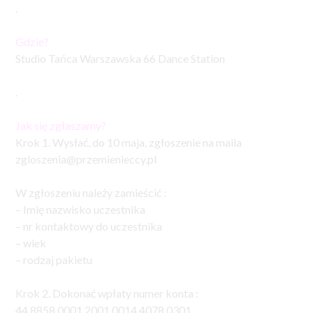
.
Gdzie?
Studio Tańca Warszawska 66 Dance Station
.
Jak się zgłaszamy?
Krok 1. Wysłać, do 10 maja, zgłoszenie na maila
zgloszenia@przemienieccy.pl
W zgłoszeniu należy zamieścić :
– Imię nazwisko uczestnika
– nr kontaktowy do uczestnika
– wiek
– rodzaj pakietu
Krok 2. Dokonać wpłaty numer konta :
44 8858 0001 2001 0014 4078 0301