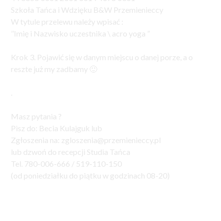
Szkoła Tańca i Wdzięku B&W Przemienieccy
W tytule przelewu należy wpisać :
’’Imię i Nazwisko uczestnika \ acro yoga ”
Krok 3. Pojawić się w danym miejscu o danej porze, a o
reszte już my zadbamy 🙂
.
Masz pytania ?
Pisz do: Becia Kulajguk lub
Zgłoszenia na: zgloszenia@przemienieccy.pl
lub dzwoń do recepcji Studia Tańca
Tel. 780-006-666 / 519-110-150
(od poniedziałku do piątku w godzinach 08-20)