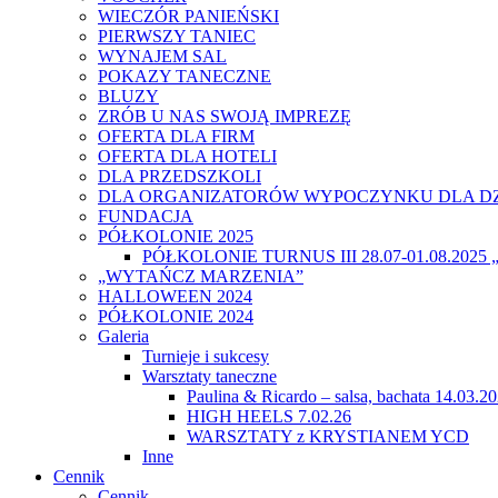
WIECZÓR PANIEŃSKI
PIERWSZY TANIEC
WYNAJEM SAL
POKAZY TANECZNE
BLUZY
ZRÓB U NAS SWOJĄ IMPREZĘ
OFERTA DLA FIRM
OFERTA DLA HOTELI
DLA PRZEDSZKOLI
DLA ORGANIZATORÓW WYPOCZYNKU DLA DZ
FUNDACJA
PÓŁKOLONIE 2025
PÓŁKOLONIE TURNUS III 28.07-01.08.20
„WYTAŃCZ MARZENIA”
HALLOWEEN 2024
PÓŁKOLONIE 2024
Galeria
Turnieje i sukcesy
Warsztaty taneczne
Paulina & Ricardo – salsa, bachata 14.03.2
HIGH HEELS 7.02.26
WARSZTATY z KRYSTIANEM YCD
Inne
Cennik
Cennik