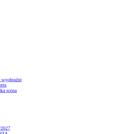
 wyobraźni
rix
ka scena
/2027
RTA