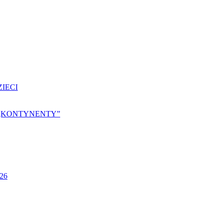
IECI
25 „KONTYNENTY”
026