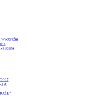
 wyobraźni
rix
ka scena
/2027
RTA
MOŻE”