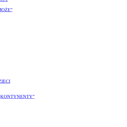
MOŻE”
IECI
25 „KONTYNENTY”