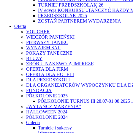
TURNIEJ PRZEDSZKOLAK`26
IV edycja KONKURSU „TAŃCZYĆ KAŻDY 
PRZEDSZKOLAK 2025
ZOSTAŃ PARTNEREM WYDARZENIA
Oferta
VOUCHER
WIECZÓR PANIEŃSKI
PIERWSZY TANIEC
WYNAJEM SAL
POKAZY TANECZNE
BLUZY
ZRÓB U NAS SWOJĄ IMPREZĘ
OFERTA DLA FIRM
OFERTA DLA HOTELI
DLA PRZEDSZKOLI
DLA ORGANIZATORÓW WYPOCZYNKU DLA DZ
FUNDACJA
PÓŁKOLONIE 2025
PÓŁKOLONIE TURNUS III 28.07-01.08.20
„WYTAŃCZ MARZENIA”
HALLOWEEN 2024
PÓŁKOLONIE 2024
Galeria
Turnieje i sukcesy