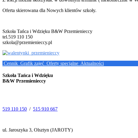
Oferta skierowana dla Nowych klientów szkoły.
Szkoła Tańca i Wdzięku B&W Przemienieccy
tel.519 110 150
szkola@przemienieccy.pl
Cennik
Grafik zajęć
Oferty specjalne
Aktualności
Szkoła Tańca i Wdzięku
B&W Przemienieccy
519 110 150
/
515 910 667
ul. Jaroszyka 3, Olsztyn (JAROTY)