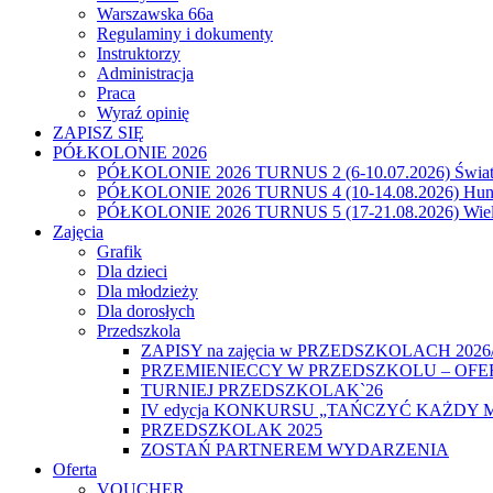
Warszawska 66a
Regulaminy i dokumenty
Instruktorzy
Administracja
Praca
Wyraź opinię
ZAPISZ SIĘ
PÓŁKOLONIE 2026
PÓŁKOLONIE 2026 TURNUS 2 (6-10.07.2026) Świat
PÓŁKOLONIE 2026 TURNUS 4 (10-14.08.2026) Hunt
PÓŁKOLONIE 2026 TURNUS 5 (17-21.08.2026) Wiel
Zajęcia
Grafik
Dla dzieci
Dla młodzieży
Dla dorosłych
Przedszkola
ZAPISY na zajęcia w PRZEDSZKOLACH 2026
PRZEMIENIECCY W PRZEDSZKOLU – OFE
TURNIEJ PRZEDSZKOLAK`26
IV edycja KONKURSU „TAŃCZYĆ KAŻDY 
PRZEDSZKOLAK 2025
ZOSTAŃ PARTNEREM WYDARZENIA
Oferta
VOUCHER