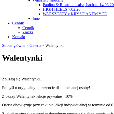
Warsztaty taneczne
Paulina & Ricardo – salsa, bachata 14.03.2
HIGH HEELS 7.02.26
WARSZTATY z KRYSTIANEM YCD
Inne
Cennik
Cennik
Zniżki
Kontakt
Strona główna
»
Galeria
»
Walentynki
Walentynki
Zbliżają się Walentynki…
Pomyśl o oryginalnym prezencie dla ukochanej osoby!
Z okazji Walentynek lekcje prywatne -10%
Oferta obowiązuje przy zakupie lekcji indywidualnej w terminie od 
Z lekcji można skorzystać w dowolnym terminie ( niekoniecznie w W