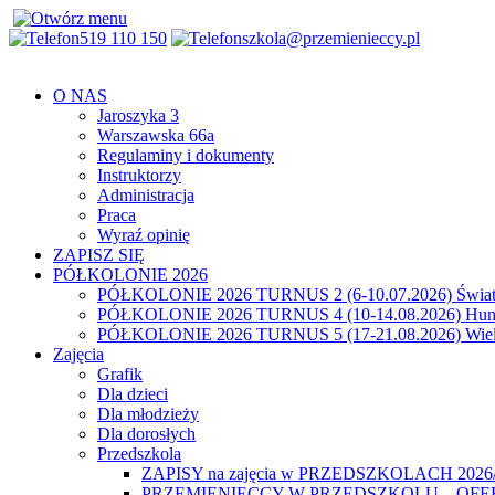
519 110 150
szkola@przemienieccy.pl
O NAS
Jaroszyka 3
Warszawska 66a
Regulaminy i dokumenty
Instruktorzy
Administracja
Praca
Wyraź opinię
ZAPISZ SIĘ
PÓŁKOLONIE 2026
PÓŁKOLONIE 2026 TURNUS 2 (6-10.07.2026) Świat
PÓŁKOLONIE 2026 TURNUS 4 (10-14.08.2026) Hunt
PÓŁKOLONIE 2026 TURNUS 5 (17-21.08.2026) Wiel
Zajęcia
Grafik
Dla dzieci
Dla młodzieży
Dla dorosłych
Przedszkola
ZAPISY na zajęcia w PRZEDSZKOLACH 2026
PRZEMIENIECCY W PRZEDSZKOLU – OFE