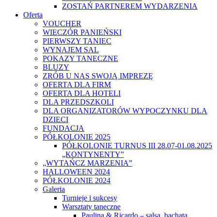
ZOSTAŃ PARTNEREM WYDARZENIA
Oferta
VOUCHER
WIECZÓR PANIEŃSKI
PIERWSZY TANIEC
WYNAJEM SAL
POKAZY TANECZNE
BLUZY
ZRÓB U NAS SWOJĄ IMPREZĘ
OFERTA DLA FIRM
OFERTA DLA HOTELI
DLA PRZEDSZKOLI
DLA ORGANIZATORÓW WYPOCZYNKU DLA
DZIECI
FUNDACJA
PÓŁKOLONIE 2025
PÓŁKOLONIE TURNUS III 28.07-01.08.2025
„KONTYNENTY”
„WYTAŃCZ MARZENIA”
HALLOWEEN 2024
PÓŁKOLONIE 2024
Galeria
Turnieje i sukcesy
Warsztaty taneczne
Paulina & Ricardo – salsa, bachata