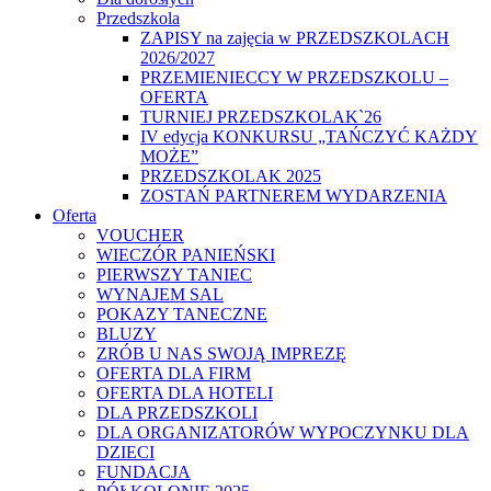
Przedszkola
ZAPISY na zajęcia w PRZEDSZKOLACH
2026/2027
PRZEMIENIECCY W PRZEDSZKOLU –
OFERTA
TURNIEJ PRZEDSZKOLAK`26
IV edycja KONKURSU „TAŃCZYĆ KAŻDY
MOŻE”
PRZEDSZKOLAK 2025
ZOSTAŃ PARTNEREM WYDARZENIA
Oferta
VOUCHER
WIECZÓR PANIEŃSKI
PIERWSZY TANIEC
WYNAJEM SAL
POKAZY TANECZNE
BLUZY
ZRÓB U NAS SWOJĄ IMPREZĘ
OFERTA DLA FIRM
OFERTA DLA HOTELI
DLA PRZEDSZKOLI
DLA ORGANIZATORÓW WYPOCZYNKU DLA
DZIECI
FUNDACJA