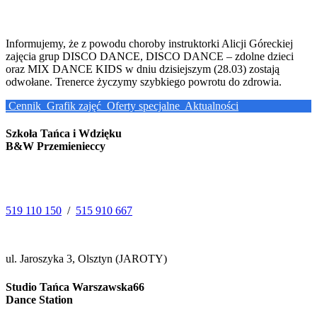
Informujemy, że z powodu choroby instruktorki Alicji Góreckiej
zajęcia grup DISCO DANCE, DISCO DANCE – zdolne dzieci
oraz MIX DANCE KIDS w dniu dzisiejszym (28.03) zostają
odwołane. Trenerce życzymy szybkiego powrotu do zdrowia.
Cennik
Grafik zajęć
Oferty specjalne
Aktualności
Szkoła Tańca i Wdzięku
B&W Przemienieccy
519 110 150
/
515 910 667
ul. Jaroszyka 3, Olsztyn (JAROTY)
Studio Tańca Warszawska66
Dance Station