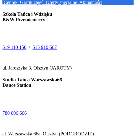
Cennik
Grafik zajęć
Oferty specjalne
Aktualności
Szkoła Tańca i Wdzięku
B&W Przemienieccy
519 110 150
/
515 910 667
ul. Jaroszyka 3, Olsztyn (JAROTY)
Studio Tańca Warszawska66
Dance Station
780 006 666
al. Warszawska 66a, Olsztyn (PODGRODZIE)