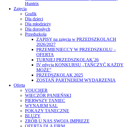
Huntrix
Zajęcia
Grafik
Dla dzieci
Dla młodzieży
Dla dorosłych
Przedszkola
ZAPISY na zajęcia w PRZEDSZKOLACH
2026/2027
PRZEMIENIECCY W PRZEDSZKOLU –
OFERTA
TURNIEJ PRZEDSZKOLAK`26
IV edycja KONKURSU „TAŃCZYĆ KAŻDY
MOŻE”
PRZEDSZKOLAK 2025
ZOSTAŃ PARTNEREM WYDARZENIA
Oferta
VOUCHER
WIECZÓR PANIEŃSKI
PIERWSZY TANIEC
WYNAJEM SAL
POKAZY TANECZNE
BLUZY
ZRÓB U NAS SWOJĄ IMPREZĘ
OFERTA DLA FIRM