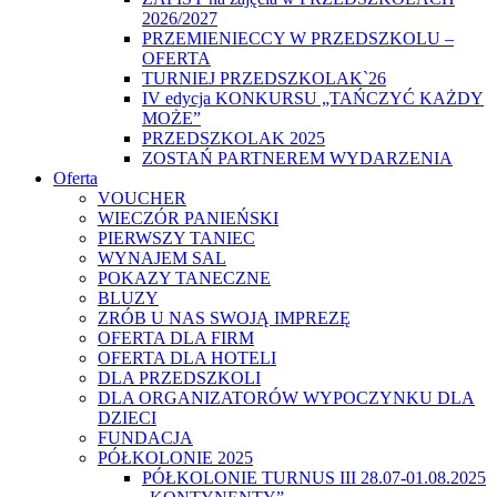
2026/2027
PRZEMIENIECCY W PRZEDSZKOLU –
OFERTA
TURNIEJ PRZEDSZKOLAK`26
IV edycja KONKURSU „TAŃCZYĆ KAŻDY
MOŻE”
PRZEDSZKOLAK 2025
ZOSTAŃ PARTNEREM WYDARZENIA
Oferta
VOUCHER
WIECZÓR PANIEŃSKI
PIERWSZY TANIEC
WYNAJEM SAL
POKAZY TANECZNE
BLUZY
ZRÓB U NAS SWOJĄ IMPREZĘ
OFERTA DLA FIRM
OFERTA DLA HOTELI
DLA PRZEDSZKOLI
DLA ORGANIZATORÓW WYPOCZYNKU DLA
DZIECI
FUNDACJA
PÓŁKOLONIE 2025
PÓŁKOLONIE TURNUS III 28.07-01.08.2025