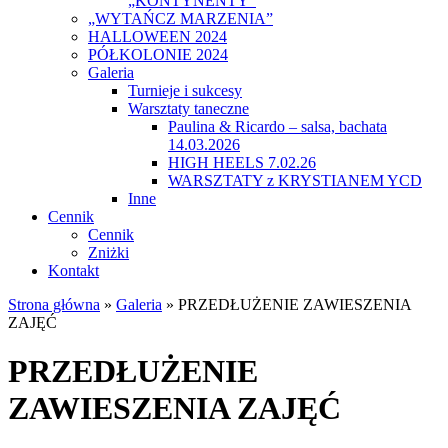
„KONTYNENTY”
„WYTAŃCZ MARZENIA”
HALLOWEEN 2024
PÓŁKOLONIE 2024
Galeria
Turnieje i sukcesy
Warsztaty taneczne
Paulina & Ricardo – salsa, bachata
14.03.2026
HIGH HEELS 7.02.26
WARSZTATY z KRYSTIANEM YCD
Inne
Cennik
Cennik
Zniżki
Kontakt
Strona główna
»
Galeria
»
PRZEDŁUŻENIE ZAWIESZENIA
ZAJĘĆ
PRZEDŁUŻENIE
ZAWIESZENIA ZAJĘĆ