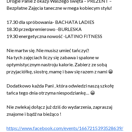
Drogie Panie z okazji Waszego święta – PREZENT –
Bezpłatne Zajęcia taneczne w mega kobiecym stylu!
17.30 dla spróbowania- BACHATA LADIES
18.30 przedpremierowo -BURLESKA
19.30 energetyczna nowość -LATINO FITNESS
Nie martw się. Nie musisz umieć tańczyć!
Na tych zajęciach liczy się zabawa i spalone w
optymistycznym nastroju kalorie. Zabierz ze sobą
przyjaciółkę, siostrę, mamę i baw się razem z nami 😀
Dodatkowo każda Pani , która odwiedzi naszą szkołę
tańca tego dnia otrzyma niespodziankę… 😀
Nie zwlekaj dołącz już dziś do wydarzenia, zapraszaj
znajome i bądź na bieżąco !
https://www.facebook.com/events/1667215393528639/