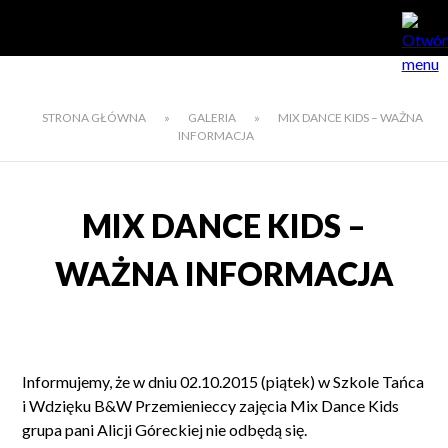
STRONA GŁÓWNA
»
GALERIA
»
MIX DANCE KIDS – WAŻNA
INFORMACJA
MIX DANCE KIDS –
WAŻNA INFORMACJA
Informujemy, że w dniu 02.10.2015 (piątek) w Szkole Tańca
i Wdzięku B&W Przemienieccy zajęcia Mix Dance Kids
grupa pani Alicji Góreckiej nie odbędą się.