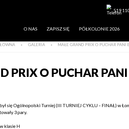
519 11
O NAS
ZAPISZ SIĘ
PÓŁKOLONIE 2026
GŁÓWNA
»
GALERIA
»
MAŁE GRAND PRIX O PUCHAR PANI
D PRIX O PUCHAR PANI
dbył się Ogólnopolski Turniej (III TURNIEJ CYKLU – FINAŁ) w Ło
owały 3 pary.
 w klasie H