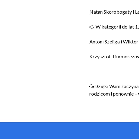
Natan Skorobogaty i L
👉W kategorii do lat 11
Antoni Szeliga i Wikto
Krzysztof Tiurmorezow 
🥳Dzięki Wam zaczynam
rodzicom i ponownie – 