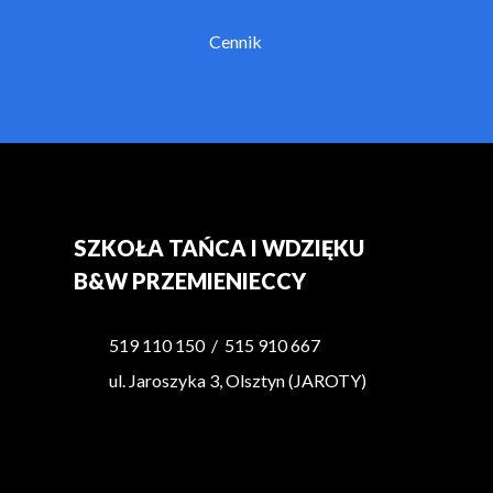
Cennik
SZKOŁA TAŃCA I WDZIĘKU
B&W PRZEMIENIECCY
519 110 150
/
515 910 667
ul. Jaroszyka 3, Olsztyn (JAROTY)