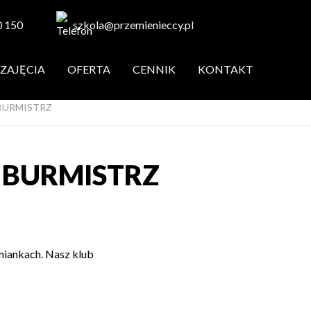
0 150
szkola@przemienieccy.pl
ZAJĘCIA
OFERTA
CENNIK
KONTAKT
 BURMISTRZ
 BURMISTRZ
miankach. Nasz klub