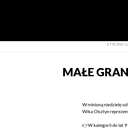
STRONA 
MAŁE GRAN
W minioną niedzielę o
Wika Olsztyn reprezent
👉W kategorii do lat 9