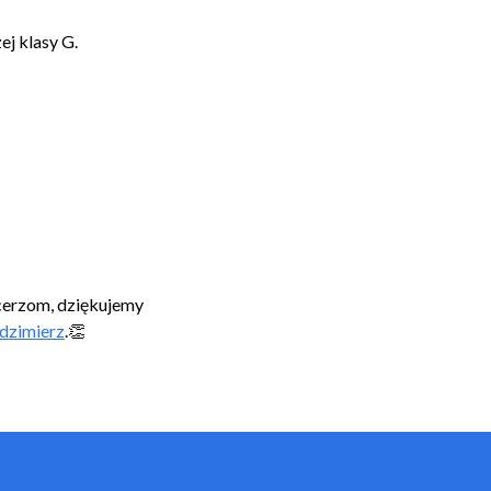
j klasy G.
cerzom, dziękujemy
dzimierz
.👏