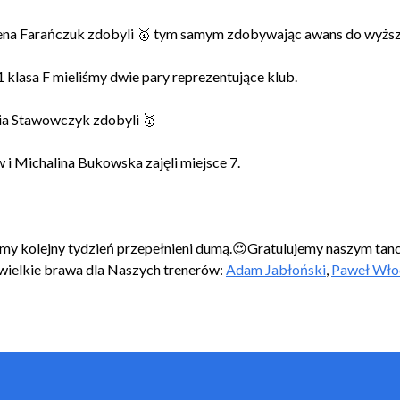
ena Farańczuk zdobyli 🥇 tym samym zdobywając awans do wyższe
 klasa F mieliśmy dwie pary reprezentujące klub.
ria Stawowczyk zdobyli 🥇
i Michalina Bukowska zajęli miejsce 7.
y kolejny tydzień przepełnieni dumą.😍Gratulujemy naszym tan
wielkie brawa dla Naszych trenerów:
Adam Jabłoński
,
Paweł Wło