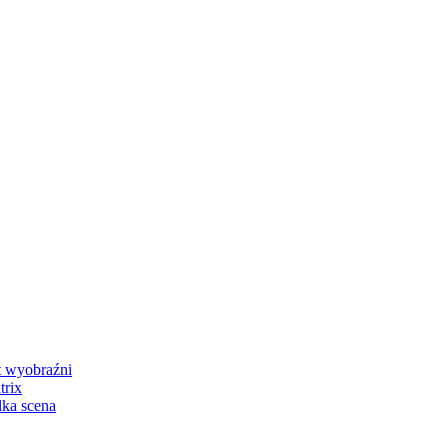
 wyobraźni
rix
ka scena