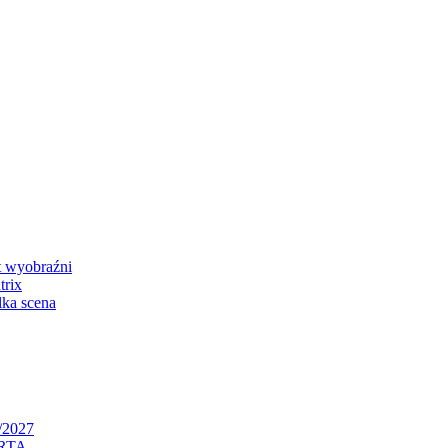
 wyobraźni
rix
ka scena
/2027
RTA