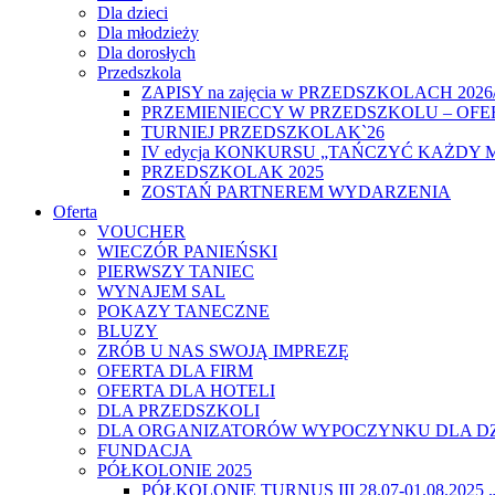
Dla dzieci
Dla młodzieży
Dla dorosłych
Przedszkola
ZAPISY na zajęcia w PRZEDSZKOLACH 2026
PRZEMIENIECCY W PRZEDSZKOLU – OFE
TURNIEJ PRZEDSZKOLAK`26
IV edycja KONKURSU „TAŃCZYĆ KAŻDY 
PRZEDSZKOLAK 2025
ZOSTAŃ PARTNEREM WYDARZENIA
Oferta
VOUCHER
WIECZÓR PANIEŃSKI
PIERWSZY TANIEC
WYNAJEM SAL
POKAZY TANECZNE
BLUZY
ZRÓB U NAS SWOJĄ IMPREZĘ
OFERTA DLA FIRM
OFERTA DLA HOTELI
DLA PRZEDSZKOLI
DLA ORGANIZATORÓW WYPOCZYNKU DLA DZ
FUNDACJA
PÓŁKOLONIE 2025
PÓŁKOLONIE TURNUS III 28.07-01.08.20