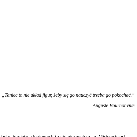
„Taniec to nie układ figur, żeby się go nauczyć trzeba go pokochać.”
Auguste Bournonville
art w turniejach krajowych i zagranicznych m. in. Mistrzostwach