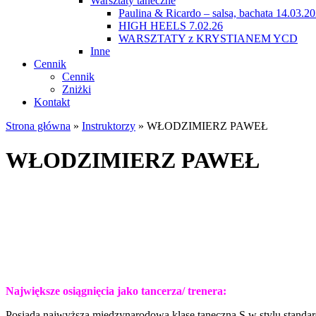
Warsztaty taneczne
Paulina & Ricardo – salsa, bachata 14.03.2
HIGH HEELS 7.02.26
WARSZTATY z KRYSTIANEM YCD
Inne
Cennik
Cennik
Zniżki
Kontakt
Strona główna
»
Instruktorzy
»
WŁODZIMIERZ PAWEŁ
WŁODZIMIERZ PAWEŁ
Największe osiągnięcia jako tancerza/ trenera:
Posiada najwyższą międzynarodową klasę taneczną S w stylu standar