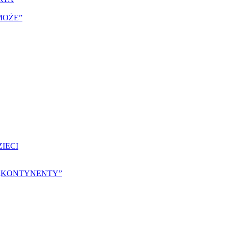
MOŻE”
IECI
25 „KONTYNENTY”