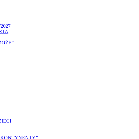
/2027
RTA
MOŻE”
IECI
25 „KONTYNENTY”