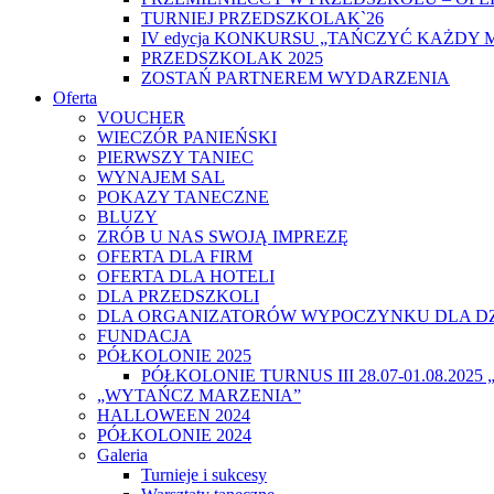
TURNIEJ PRZEDSZKOLAK`26
IV edycja KONKURSU „TAŃCZYĆ KAŻDY 
PRZEDSZKOLAK 2025
ZOSTAŃ PARTNEREM WYDARZENIA
Oferta
VOUCHER
WIECZÓR PANIEŃSKI
PIERWSZY TANIEC
WYNAJEM SAL
POKAZY TANECZNE
BLUZY
ZRÓB U NAS SWOJĄ IMPREZĘ
OFERTA DLA FIRM
OFERTA DLA HOTELI
DLA PRZEDSZKOLI
DLA ORGANIZATORÓW WYPOCZYNKU DLA DZ
FUNDACJA
PÓŁKOLONIE 2025
PÓŁKOLONIE TURNUS III 28.07-01.08.20
„WYTAŃCZ MARZENIA”
HALLOWEEN 2024
PÓŁKOLONIE 2024
Galeria
Turnieje i sukcesy