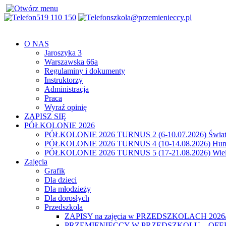
519 110 150
szkola@przemienieccy.pl
O NAS
Jaroszyka 3
Warszawska 66a
Regulaminy i dokumenty
Instruktorzy
Administracja
Praca
Wyraź opinię
ZAPISZ SIĘ
PÓŁKOLONIE 2026
PÓŁKOLONIE 2026 TURNUS 2 (6-10.07.2026) Świat
PÓŁKOLONIE 2026 TURNUS 4 (10-14.08.2026) Hunt
PÓŁKOLONIE 2026 TURNUS 5 (17-21.08.2026) Wiel
Zajęcia
Grafik
Dla dzieci
Dla młodzieży
Dla dorosłych
Przedszkola
ZAPISY na zajęcia w PRZEDSZKOLACH 2026
PRZEMIENIECCY W PRZEDSZKOLU – OFE