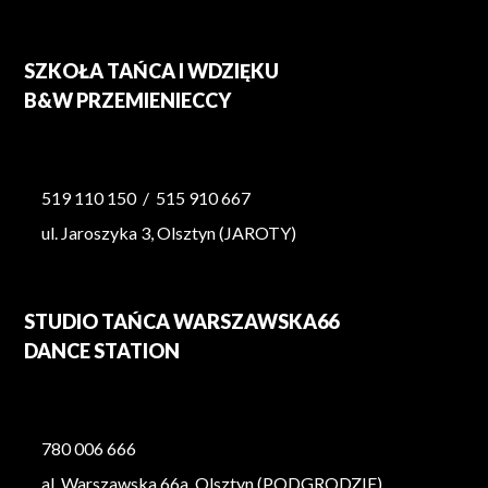
SZKOŁA TAŃCA I WDZIĘKU
B&W PRZEMIENIECCY
519 110 150
/
515 910 667
ul. Jaroszyka 3, Olsztyn (JAROTY)
STUDIO TAŃCA WARSZAWSKA66
DANCE STATION
780 006 666
al. Warszawska 66a, Olsztyn (PODGRODZIE)