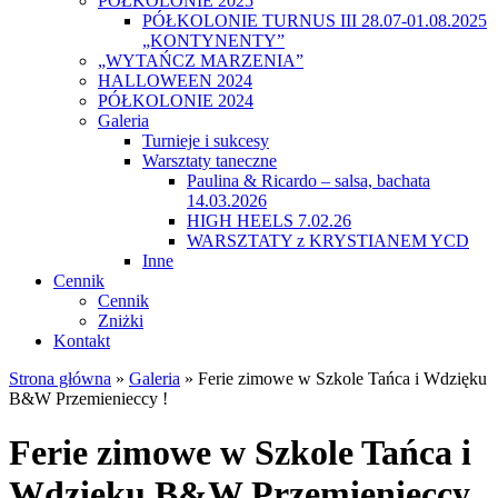
PÓŁKOLONIE 2025
PÓŁKOLONIE TURNUS III 28.07-01.08.2025
„KONTYNENTY”
„WYTAŃCZ MARZENIA”
HALLOWEEN 2024
PÓŁKOLONIE 2024
Galeria
Turnieje i sukcesy
Warsztaty taneczne
Paulina & Ricardo – salsa, bachata
14.03.2026
HIGH HEELS 7.02.26
WARSZTATY z KRYSTIANEM YCD
Inne
Cennik
Cennik
Zniżki
Kontakt
Strona główna
»
Galeria
»
Ferie zimowe w Szkole Tańca i Wdzięku
B&W Przemienieccy !
Ferie zimowe w Szkole Tańca i
Wdzięku B&W Przemienieccy