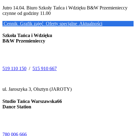
Jutro 14.04. Biuro Szkoły Tańca i Wdzięku B&W Przemienieccy
czynne od godziny 11.00
Cennik
Grafik zajęć
Oferty specjalne
Aktualności
Szkoła Tańca i Wdzięku
B&W Przemienieccy
519 110 150
/
515 910 667
ul. Jaroszyka 3, Olsztyn (JAROTY)
Studio Tańca Warszawska66
Dance Station
780 006 666