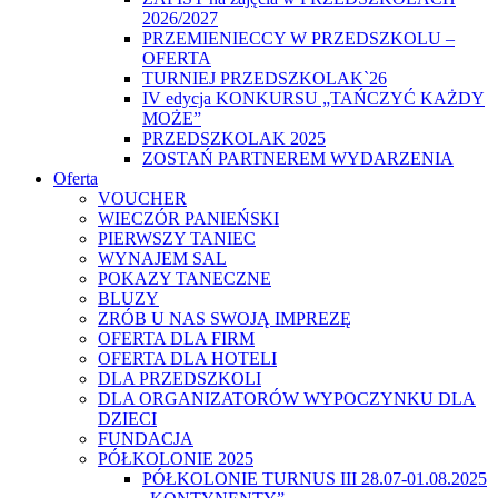
2026/2027
PRZEMIENIECCY W PRZEDSZKOLU –
OFERTA
TURNIEJ PRZEDSZKOLAK`26
IV edycja KONKURSU „TAŃCZYĆ KAŻDY
MOŻE”
PRZEDSZKOLAK 2025
ZOSTAŃ PARTNEREM WYDARZENIA
Oferta
VOUCHER
WIECZÓR PANIEŃSKI
PIERWSZY TANIEC
WYNAJEM SAL
POKAZY TANECZNE
BLUZY
ZRÓB U NAS SWOJĄ IMPREZĘ
OFERTA DLA FIRM
OFERTA DLA HOTELI
DLA PRZEDSZKOLI
DLA ORGANIZATORÓW WYPOCZYNKU DLA
DZIECI
FUNDACJA
PÓŁKOLONIE 2025
PÓŁKOLONIE TURNUS III 28.07-01.08.2025