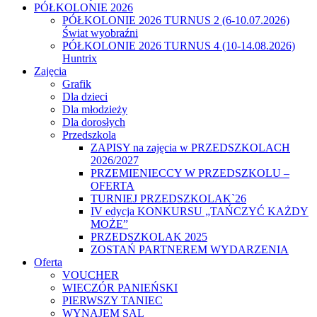
PÓŁKOLONIE 2026
PÓŁKOLONIE 2026 TURNUS 2 (6-10.07.2026)
Świat wyobraźni
PÓŁKOLONIE 2026 TURNUS 4 (10-14.08.2026)
Huntrix
Zajęcia
Grafik
Dla dzieci
Dla młodzieży
Dla dorosłych
Przedszkola
ZAPISY na zajęcia w PRZEDSZKOLACH
2026/2027
PRZEMIENIECCY W PRZEDSZKOLU –
OFERTA
TURNIEJ PRZEDSZKOLAK`26
IV edycja KONKURSU „TAŃCZYĆ KAŻDY
MOŻE”
PRZEDSZKOLAK 2025
ZOSTAŃ PARTNEREM WYDARZENIA
Oferta
VOUCHER
WIECZÓR PANIEŃSKI
PIERWSZY TANIEC
WYNAJEM SAL