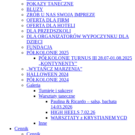
POKAZY TANECZNE
BLUZY
ZRÓB U NAS SWOJĄ IMPREZĘ
OFERTA DLA FIRM
OFERTA DLA HOTELI
DLA PRZEDSZKOLI
DLA ORGANIZATORÓW WYPOCZYNKU DLA
DZIECI
FUNDACJA
PÓŁKOLONIE 2025
PÓŁKOLONIE TURNUS III 28.07-01.08.2025
„KONTYNENTY”
„WYTAŃCZ MARZENIA”
HALLOWEEN 2024
PÓŁKOLONIE 2024
Galeria
Turnieje i sukcesy
Warsztaty taneczne
Paulina & Ricardo – salsa, bachata
14.03.2026
HIGH HEELS 7.02.26
WARSZTATY z KRYSTIANEM YCD
Inne
Cennik
Cennik