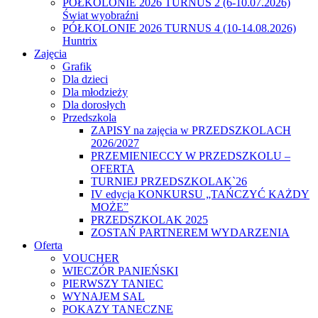
PÓŁKOLONIE 2026 TURNUS 2 (6-10.07.2026)
Świat wyobraźni
PÓŁKOLONIE 2026 TURNUS 4 (10-14.08.2026)
Huntrix
Zajęcia
Grafik
Dla dzieci
Dla młodzieży
Dla dorosłych
Przedszkola
ZAPISY na zajęcia w PRZEDSZKOLACH
2026/2027
PRZEMIENIECCY W PRZEDSZKOLU –
OFERTA
TURNIEJ PRZEDSZKOLAK`26
IV edycja KONKURSU „TAŃCZYĆ KAŻDY
MOŻE”
PRZEDSZKOLAK 2025
ZOSTAŃ PARTNEREM WYDARZENIA
Oferta
VOUCHER
WIECZÓR PANIEŃSKI
PIERWSZY TANIEC
WYNAJEM SAL
POKAZY TANECZNE