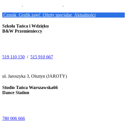
Cennik
Grafik zajęć
Oferty specjalne
Aktualności
Szkoła Tańca i Wdzięku
B&W Przemienieccy
519 110 150
/
515 910 667
ul. Jaroszyka 3, Olsztyn (JAROTY)
Studio Tańca Warszawska66
Dance Station
780 006 666