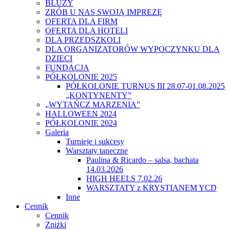
BLUZY
ZRÓB U NAS SWOJĄ IMPREZĘ
OFERTA DLA FIRM
OFERTA DLA HOTELI
DLA PRZEDSZKOLI
DLA ORGANIZATORÓW WYPOCZYNKU DLA
DZIECI
FUNDACJA
PÓŁKOLONIE 2025
PÓŁKOLONIE TURNUS III 28.07-01.08.2025
„KONTYNENTY”
„WYTAŃCZ MARZENIA”
HALLOWEEN 2024
PÓŁKOLONIE 2024
Galeria
Turnieje i sukcesy
Warsztaty taneczne
Paulina & Ricardo – salsa, bachata
14.03.2026
HIGH HEELS 7.02.26
WARSZTATY z KRYSTIANEM YCD
Inne
Cennik
Cennik
Zniżki