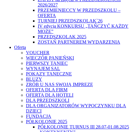
2026/2027
PRZEMIENIECCY W PRZEDSZKOLU –
OFERTA
TURNIEJ PRZEDSZKOLAK`26
IV edycja KONKURSU „TAŃCZYĆ KAŻDY
MOŻE”
PRZEDSZKOLAK 2025
ZOSTAŃ PARTNEREM WYDARZENIA
Oferta
VOUCHER
WIECZÓR PANIEŃSKI
PIERWSZY TANIEC
WYNAJEM SAL
POKAZY TANECZNE
BLUZY
ZRÓB U NAS SWOJĄ IMPREZĘ
OFERTA DLA FIRM
OFERTA DLA HOTELI
DLA PRZEDSZKOLI
DLA ORGANIZATORÓW WYPOCZYNKU DLA
DZIECI
FUNDACJA
PÓŁKOLONIE 2025
PÓŁKOLONIE TURNUS III 28.07-01.08.2025