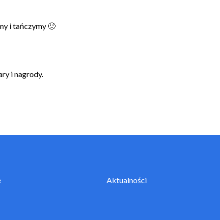
my i tańczymy 🙂
ry i nagrody.
e
Aktualności