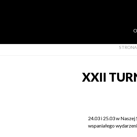
O
STRONA
XXII TUR
24.03 i 25.03 w Naszej 
wspaniałego wydarzenia