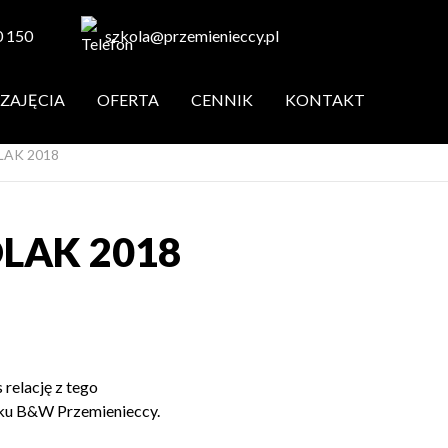
0 150
szkola@przemienieccy.pl
ZAJĘCIA
OFERTA
CENNIK
KONTAKT
LAK 2018
OLAK 2018
 relację z tego
ięku B&W Przemienieccy.