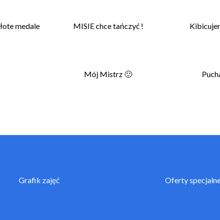
złote medale
MISIE chce tańczyć !
Kibicuje
Mój Mistrz 🙂
Pucha
Grafik zajęć
Oferty specjaln