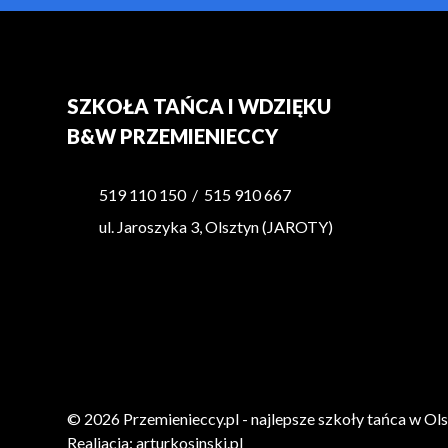
SZKOŁA TAŃCA I WDZIĘKU
B&W PRZEMIENIECCY
519 110 150
/
515 910 667
ul. Jaroszyka 3, Olsztyn (JAROTY)
© 2026 Przemienieccy.pl - najlepsze szkoły tańca w Ols
Realiacja:
arturkosinski.pl