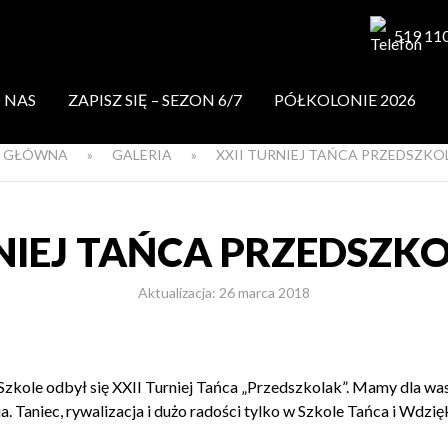
519 11
 NAS
ZAPISZ SIĘ – SEZON 6/7
PÓŁKOLONIE 2026
 GŁÓWNA
»
GALERIA
»
XXII TURNIEJ TAŃCA PRZEDSZKO
NIEJ TAŃCA PRZEDSZK
Aktualizacja: 26 marca 2018
Szkole odbył się XXII Turniej Tańca „Przedszkolak”. Mamy dla was
. Taniec, rywalizacja i dużo radości tylko w Szkole Tańca i Wdz