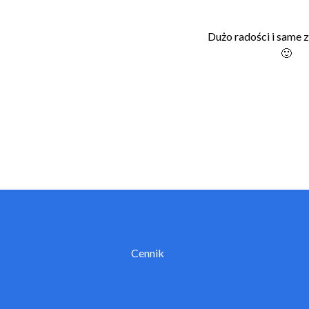
Dużo radości i same 
🙂
Cennik