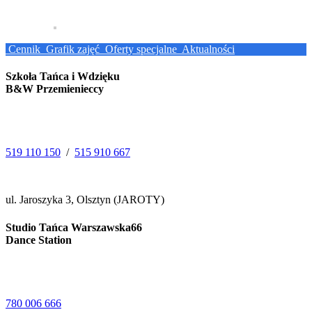
Cennik
Grafik zajęć
Oferty specjalne
Aktualności
Szkoła Tańca i Wdzięku
B&W Przemienieccy
519 110 150
/
515 910 667
ul. Jaroszyka 3, Olsztyn (JAROTY)
Studio Tańca Warszawska66
Dance Station
780 006 666