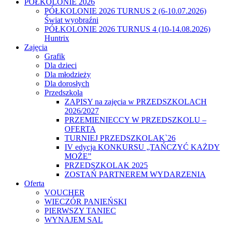
PÓŁKOLONIE 2026
PÓŁKOLONIE 2026 TURNUS 2 (6-10.07.2026)
Świat wyobraźni
PÓŁKOLONIE 2026 TURNUS 4 (10-14.08.2026)
Huntrix
Zajęcia
Grafik
Dla dzieci
Dla młodzieży
Dla dorosłych
Przedszkola
ZAPISY na zajęcia w PRZEDSZKOLACH
2026/2027
PRZEMIENIECCY W PRZEDSZKOLU –
OFERTA
TURNIEJ PRZEDSZKOLAK`26
IV edycja KONKURSU „TAŃCZYĆ KAŻDY
MOŻE”
PRZEDSZKOLAK 2025
ZOSTAŃ PARTNEREM WYDARZENIA
Oferta
VOUCHER
WIECZÓR PANIEŃSKI
PIERWSZY TANIEC
WYNAJEM SAL