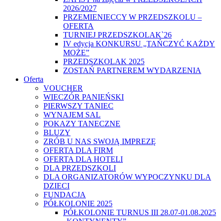
2026/2027
PRZEMIENIECCY W PRZEDSZKOLU –
OFERTA
TURNIEJ PRZEDSZKOLAK`26
IV edycja KONKURSU „TAŃCZYĆ KAŻDY
MOŻE”
PRZEDSZKOLAK 2025
ZOSTAŃ PARTNEREM WYDARZENIA
Oferta
VOUCHER
WIECZÓR PANIEŃSKI
PIERWSZY TANIEC
WYNAJEM SAL
POKAZY TANECZNE
BLUZY
ZRÓB U NAS SWOJĄ IMPREZĘ
OFERTA DLA FIRM
OFERTA DLA HOTELI
DLA PRZEDSZKOLI
DLA ORGANIZATORÓW WYPOCZYNKU DLA
DZIECI
FUNDACJA
PÓŁKOLONIE 2025
PÓŁKOLONIE TURNUS III 28.07-01.08.2025