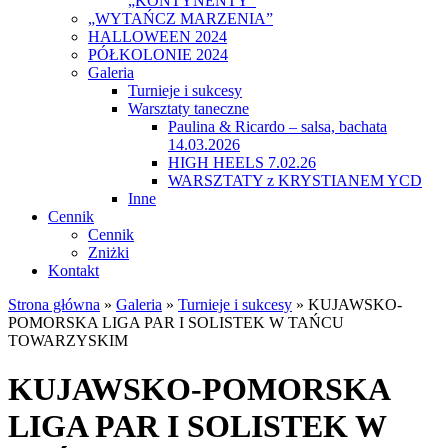
„KONTYNENTY”
„WYTAŃCZ MARZENIA”
HALLOWEEN 2024
PÓŁKOLONIE 2024
Galeria
Turnieje i sukcesy
Warsztaty taneczne
Paulina & Ricardo – salsa, bachata
14.03.2026
HIGH HEELS 7.02.26
WARSZTATY z KRYSTIANEM YCD
Inne
Cennik
Cennik
Zniżki
Kontakt
Strona główna
»
Galeria
»
Turnieje i sukcesy
»
KUJAWSKO-
POMORSKA LIGA PAR I SOLISTEK W TAŃCU
TOWARZYSKIM
KUJAWSKO-POMORSKA
LIGA PAR I SOLISTEK W