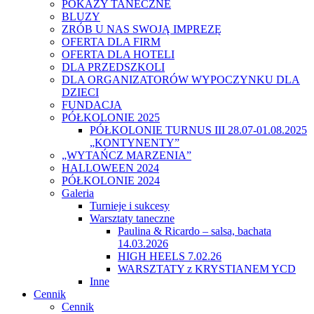
POKAZY TANECZNE
BLUZY
ZRÓB U NAS SWOJĄ IMPREZĘ
OFERTA DLA FIRM
OFERTA DLA HOTELI
DLA PRZEDSZKOLI
DLA ORGANIZATORÓW WYPOCZYNKU DLA
DZIECI
FUNDACJA
PÓŁKOLONIE 2025
PÓŁKOLONIE TURNUS III 28.07-01.08.2025
„KONTYNENTY”
„WYTAŃCZ MARZENIA”
HALLOWEEN 2024
PÓŁKOLONIE 2024
Galeria
Turnieje i sukcesy
Warsztaty taneczne
Paulina & Ricardo – salsa, bachata
14.03.2026
HIGH HEELS 7.02.26
WARSZTATY z KRYSTIANEM YCD
Inne
Cennik
Cennik