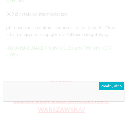
CENNIK:
369 zł
/ stała opłata miesięczna
płatności można dokonać poprzez aplikację Active Now
lub na miejscu w recepcji kartą/ blikiem lub gotówką.
OBOWIĄZUJĄCE PROMOCJE:
karta FitProfit, KDR
(10%)
ZAPISY:
Zamknij okno
HTTPS://PRZEMIENIECCY.PL/ZAPISY-
SEZON-2024-2025-JAROSZYKA-I-
WARSZAWSKA/