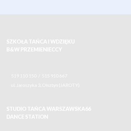
SZKOŁA TAŃCA I WDZIĘKU
B&W PRZEMIENIECCY
519 110 150
/
515 910 667
ul. Jaroszyka 3, Olsztyn (JAROTY)
STUDIO TAŃCA WARSZAWSKA66
DANCE STATION