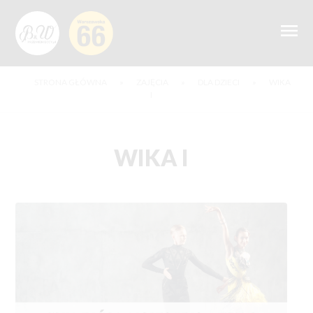
STRONA GŁÓWNA
»
ZAJĘCIA
»
DLA DZIECI
»
WIKA
I
WIKA I