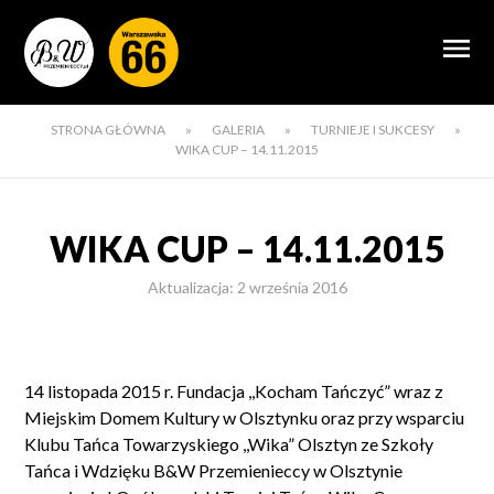
STRONA GŁÓWNA
»
GALERIA
»
TURNIEJE I SUKCESY
»
WIKA CUP – 14.11.2015
WIKA CUP – 14.11.2015
Aktualizacja: 2 września 2016
14 listopada 2015 r. Fundacja ,,Kocham Tańczyć” wraz z
Miejskim Domem Kultury w Olsztynku oraz przy wsparciu
Klubu Tańca Towarzyskiego ,,Wika” Olsztyn ze Szkoły
Tańca i Wdzięku B&W Przemienieccy w Olsztynie