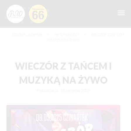
STRONA GŁÓWNA
»
AKTUALNOŚCI
»
WIECZÓR Z TAŃCEM
I MUZYKĄ NA ŻYWO
WIECZÓR Z TAŃCEM I
MUZYKĄ NA ŻYWO
Aktualizacja: 18 sierpnia 2025