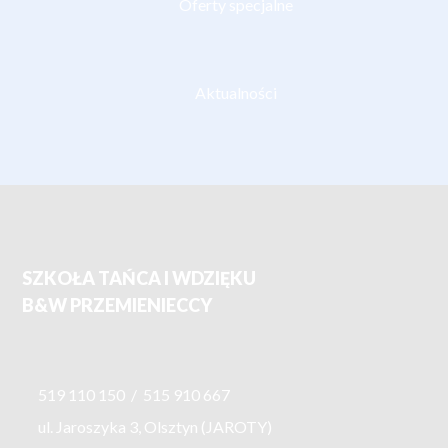
Oferty specjalne
Aktualności
SZKOŁA TAŃCA I WDZIĘKU
B&W PRZEMIENIECCY
519 110 150
/
515 910 667
ul. Jaroszyka 3, Olsztyn (JAROTY)