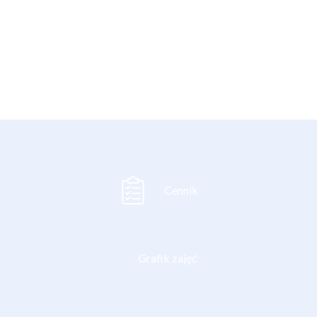
#olsztyn #taniecolsztyn #wileński #hotelwileński
#noweretro #restauracjanoweretro #dance #muzyka
#muzykanażywo #gitara #saksofon #przemienieccy
#dlaciebiestaniemynaglowie #warszawska66
Cennik
Grafik zajęć