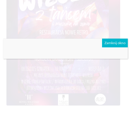
Zamknij okno
#czwartkiwnoweretro
#wieczórztańcemimuzykąnażywo #wieczórztańcem