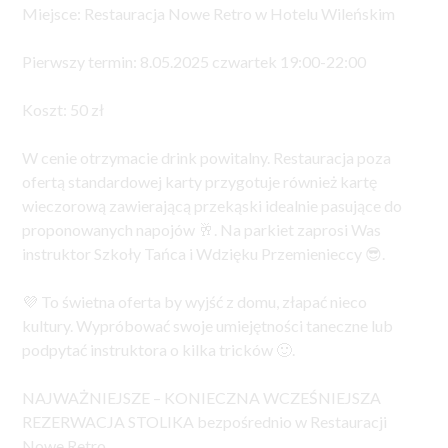
Miejsce: Restauracja Nowe Retro w Hotelu Wileńskim
Pierwszy termin: 8.05.2025 czwartek 19:00-22:00
Koszt: 50 zł
W cenie otrzymacie drink powitalny. Restauracja poza
ofertą standardowej karty przygotuje również kartę
wieczorową zawierającą przekąski idealnie pasujące do
proponowanych napojów 🥂. Na parkiet zaprosi Was
instruktor Szkoły Tańca i Wdzięku Przemienieccy 😎.
💜 To świetna oferta by wyjść z domu, złapać nieco
kultury. Wypróbować swoje umiejętności taneczne lub
podpytać instruktora o kilka tricków 🙂.
NAJWAŻNIEJSZE – KONIECZNA WCZEŚNIEJSZA
REZERWACJA STOLIKA bezpośrednio w Restauracji
Nowe Retro.