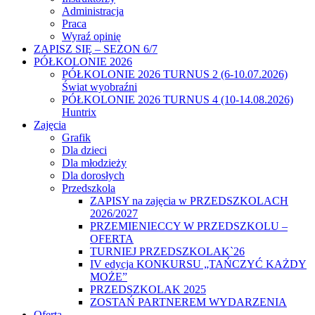
Administracja
Praca
Wyraź opinię
ZAPISZ SIĘ – SEZON 6/7
PÓŁKOLONIE 2026
PÓŁKOLONIE 2026 TURNUS 2 (6-10.07.2026)
Świat wyobraźni
PÓŁKOLONIE 2026 TURNUS 4 (10-14.08.2026)
Huntrix
Zajęcia
Grafik
Dla dzieci
Dla młodzieży
Dla dorosłych
Przedszkola
ZAPISY na zajęcia w PRZEDSZKOLACH
2026/2027
PRZEMIENIECCY W PRZEDSZKOLU –
OFERTA
TURNIEJ PRZEDSZKOLAK`26
IV edycja KONKURSU „TAŃCZYĆ KAŻDY
MOŻE”
PRZEDSZKOLAK 2025
ZOSTAŃ PARTNEREM WYDARZENIA
Oferta