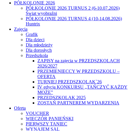
PÓŁKOLONIE 2026
PÓŁKOLONIE 2026 TURNUS 2 (6-10.07.2026)
Świat wyobraźni
PÓŁKOLONIE 2026 TURNUS 4 (10-14.08.2026)
Huntrix
Zajęcia
Grafik
Dla dzieci
Dla młodzieży
Dla dorosłych
Przedszkola
ZAPISY na zajęcia w PRZEDSZKOLACH
2026/2027
PRZEMIENIECCY W PRZEDSZKOLU –
OFERTA
TURNIEJ PRZEDSZKOLAK`26
IV edycja KONKURSU „TAŃCZYĆ KAŻDY
MOŻE”
PRZEDSZKOLAK 2025
ZOSTAŃ PARTNEREM WYDARZENIA
Oferta
VOUCHER
WIECZÓR PANIEŃSKI
PIERWSZY TANIEC
WYNAJEM SAL