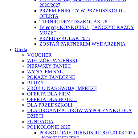
2026/2027
PRZEMIENIECCY W PRZEDSZKOLU –
OFERTA
TURNIEJ PRZEDSZKOLAK`26
IV edycja KONKURSU „TAŃCZYĆ KAŻDY
MOŻE”
PRZEDSZKOLAK 2025
ZOSTAŃ PARTNEREM WYDARZENIA
Oferta
VOUCHER
WIECZÓR PANIEŃSKI
PIERWSZY TANIEC
WYNAJEM SAL
POKAZY TANECZNE
BLUZY
ZRÓB U NAS SWOJĄ IMPREZĘ
OFERTA DLA FIRM
OFERTA DLA HOTELI
DLA PRZEDSZKOLI
DLA ORGANIZATORÓW WYPOCZYNKU DLA
DZIECI
FUNDACJA
PÓŁKOLONIE 2025
PÓŁKOLONIE TURNUS III 28.07-01.08.2025