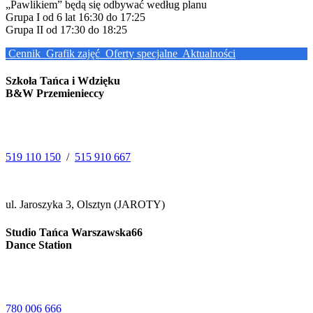
„Pawlikiem” będą się odbywać według planu
Grupa I od 6 lat 16:30 do 17:25
Grupa II od 17:30 do 18:25
Cennik
Grafik zajęć
Oferty specjalne
Aktualności
Szkoła Tańca i Wdzięku
B&W Przemienieccy
519 110 150
/
515 910 667
ul. Jaroszyka 3, Olsztyn (JAROTY)
Studio Tańca Warszawska66
Dance Station
780 006 666