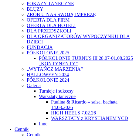
POKAZY TANECZNE
BLUZY
ZRÓB U NAS SWOJĄ IMPREZĘ
OFERTA DLA FIRM
OFERTA DLA HOTELI
DLA PRZEDSZKOLI
DLA ORGANIZATORÓW WYPOCZYNKU DLA
DZIECI
FUNDACJA
PÓŁKOLONIE 2025
PÓŁKOLONIE TURNUS III 28.07-01.08.2025
„KONTYNENTY”
„WYTAŃCZ MARZENIA”
HALLOWEEN 2024
PÓŁKOLONIE 2024
Galeria
Turnieje i sukcesy
Warsztaty taneczne
Paulina & Ricardo – salsa, bachata
14.03.2026
HIGH HEELS 7.02.26
WARSZTATY z KRYSTIANEM YCD
Inne
Cennik
Cennik