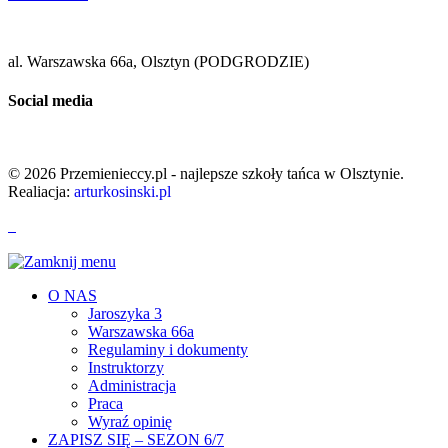
al. Warszawska 66a, Olsztyn (PODGRODZIE)
Social media
© 2026 Przemienieccy.pl - najlepsze szkoły tańca w Olsztynie.
Realiacja:
arturkosinski.pl
O NAS
Jaroszyka 3
Warszawska 66a
Regulaminy i dokumenty
Instruktorzy
Administracja
Praca
Wyraź opinię
ZAPISZ SIĘ – SEZON 6/7