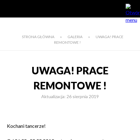
STRONA GŁÓWNA
»
GALERIA
»
UWAGA! PRACE
REMONTOWE !
UWAGA! PRACE
REMONTOWE !
Aktualizacja: 26 sierpnia 2019
Kochani tancerze!