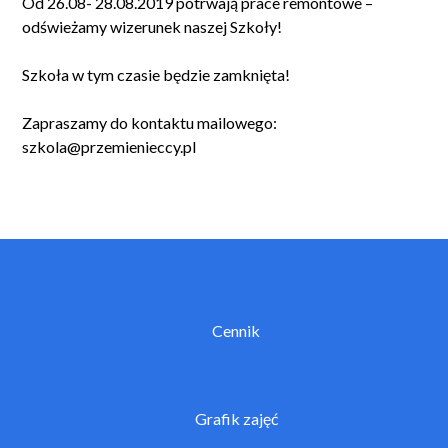
Od 26.08- 28.08.2019 potrwają prace remontowe –
odświeżamy wizerunek naszej Szkoły!
Szkoła w tym czasie będzie zamknięta!
Zapraszamy do kontaktu mailowego:
szkola@przemienieccy.pl
Cennik
Grafik zajęć