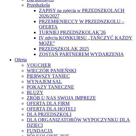
Przedszkola
ZAPISY na zajęcia w PRZEDSZKOLACH
2026/2027
PRZEMIENIECCY W PRZEDSZKOLU –
OFERTA
TURNIEJ PRZEDSZKOLAK`26
IV edycja KONKURSU „TAŃCZYĆ KAŻDY
MOŻE”
PRZEDSZKOLAK 2025
ZOSTAŃ PARTNEREM WYDARZENIA
Oferta
VOUCHER
WIECZÓR PANIEŃSKI
PIERWSZY TANIEC
WYNAJEM SAL
POKAZY TANECZNE
BLUZY
ZRÓB U NAS SWOJĄ IMPREZĘ
OFERTA DLA FIRM
OFERTA DLA HOTELI
DLA PRZEDSZKOLI
DLA ORGANIZATORÓW WYPOCZYNKU DLA
DZIECI
FUNDACJA