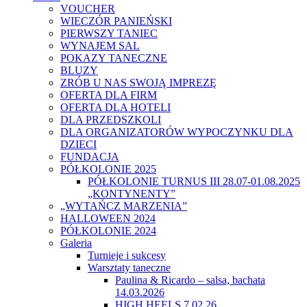
VOUCHER
WIECZÓR PANIEŃSKI
PIERWSZY TANIEC
WYNAJEM SAL
POKAZY TANECZNE
BLUZY
ZRÓB U NAS SWOJĄ IMPREZĘ
OFERTA DLA FIRM
OFERTA DLA HOTELI
DLA PRZEDSZKOLI
DLA ORGANIZATORÓW WYPOCZYNKU DLA
DZIECI
FUNDACJA
PÓŁKOLONIE 2025
PÓŁKOLONIE TURNUS III 28.07-01.08.2025
„KONTYNENTY”
„WYTAŃCZ MARZENIA”
HALLOWEEN 2024
PÓŁKOLONIE 2024
Galeria
Turnieje i sukcesy
Warsztaty taneczne
Paulina & Ricardo – salsa, bachata
14.03.2026
HIGH HEELS 7.02.26