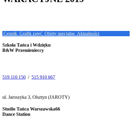
Cennik
Grafik zajęć
Oferty specjalne
Aktualności
Szkoła Tańca i Wdzięku
B&W Przemienieccy
519 110 150
/
515 910 667
ul. Jaroszyka 3, Olsztyn (JAROTY)
Studio Tańca Warszawska66
Dance Station