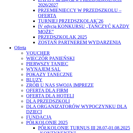
2026/2027
PRZEMIENIECCY W PRZEDSZKOLU –
OFERTA
TURNIEJ PRZEDSZKOLAK`26
IV edycja KONKURSU „TAŃCZYĆ KAŻDY
MOŻE”
PRZEDSZKOLAK 2025
ZOSTAŃ PARTNEREM WYDARZENIA
Oferta
VOUCHER
WIECZÓR PANIEŃSKI
PIERWSZY TANIEC
WYNAJEM SAL
POKAZY TANECZNE
BLUZY
ZRÓB U NAS SWOJĄ IMPREZĘ
OFERTA DLA FIRM
OFERTA DLA HOTELI
DLA PRZEDSZKOLI
DLA ORGANIZATORÓW WYPOCZYNKU DLA
DZIECI
FUNDACJA
PÓŁKOLONIE 2025
PÓŁKOLONIE TURNUS III 28.07-01.08.2025