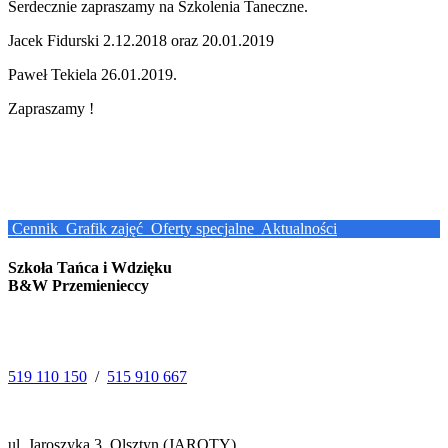
Serdecznie zapraszamy na Szkolenia Taneczne.
Jacek Fidurski 2.12.2018 oraz 20.01.2019
Paweł Tekiela 26.01.2019.
Zapraszamy !
Cennik
Grafik zajęć
Oferty specjalne
Aktualności
Szkoła Tańca i Wdzięku
B&W Przemienieccy
519 110 150
/
515 910 667
ul. Jaroszyka 3, Olsztyn (JAROTY)