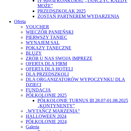
IV edycja KONKURSU „TAŃCZYĆ KAŻDY
MOŻE”
PRZEDSZKOLAK 2025
ZOSTAŃ PARTNEREM WYDARZENIA
Oferta
VOUCHER
WIECZÓR PANIEŃSKI
PIERWSZY TANIEC
WYNAJEM SAL
POKAZY TANECZNE
BLUZY
ZRÓB U NAS SWOJĄ IMPREZĘ
OFERTA DLA FIRM
OFERTA DLA HOTELI
DLA PRZEDSZKOLI
DLA ORGANIZATORÓW WYPOCZYNKU DLA
DZIECI
FUNDACJA
PÓŁKOLONIE 2025
PÓŁKOLONIE TURNUS III 28.07-01.08.2025
„KONTYNENTY”
„WYTAŃCZ MARZENIA”
HALLOWEEN 2024
PÓŁKOLONIE 2024
Galeria