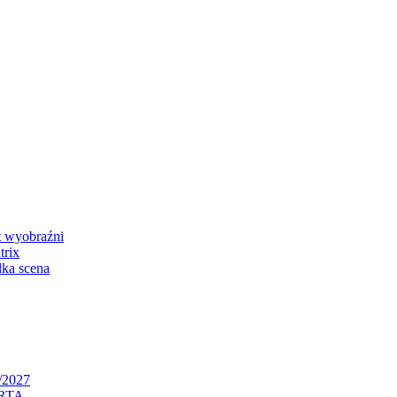
 wyobraźni
rix
ka scena
/2027
RTA