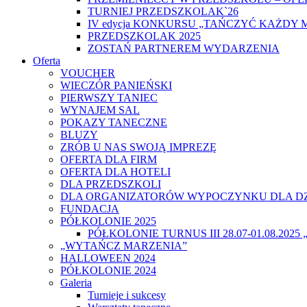
TURNIEJ PRZEDSZKOLAK`26
IV edycja KONKURSU „TAŃCZYĆ KAŻDY 
PRZEDSZKOLAK 2025
ZOSTAŃ PARTNEREM WYDARZENIA
Oferta
VOUCHER
WIECZÓR PANIEŃSKI
PIERWSZY TANIEC
WYNAJEM SAL
POKAZY TANECZNE
BLUZY
ZRÓB U NAS SWOJĄ IMPREZĘ
OFERTA DLA FIRM
OFERTA DLA HOTELI
DLA PRZEDSZKOLI
DLA ORGANIZATORÓW WYPOCZYNKU DLA DZ
FUNDACJA
PÓŁKOLONIE 2025
PÓŁKOLONIE TURNUS III 28.07-01.08.20
„WYTAŃCZ MARZENIA”
HALLOWEEN 2024
PÓŁKOLONIE 2024
Galeria
Turnieje i sukcesy