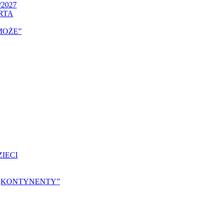
/2027
RTA
MOŻE”
IECI
25 „KONTYNENTY”