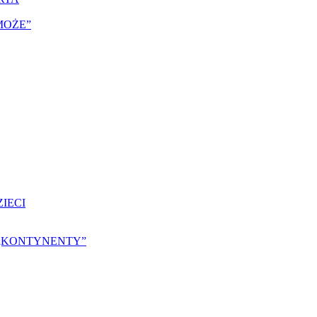
MOŻE”
IECI
25 „KONTYNENTY”