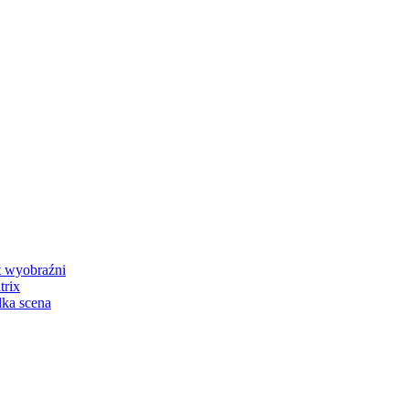
 wyobraźni
rix
ka scena