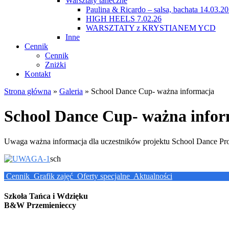
Warsztaty taneczne
Paulina & Ricardo – salsa, bachata 14.03.2
HIGH HEELS 7.02.26
WARSZTATY z KRYSTIANEM YCD
Inne
Cennik
Cennik
Zniżki
Kontakt
Strona główna
»
Galeria
»
School Dance Cup- ważna informacja
School Dance Cup- ważna info
Uwaga ważna informacja dla uczestników projektu School Dance Pro
sch
Cennik
Grafik zajęć
Oferty specjalne
Aktualności
Szkoła Tańca i Wdzięku
B&W Przemienieccy