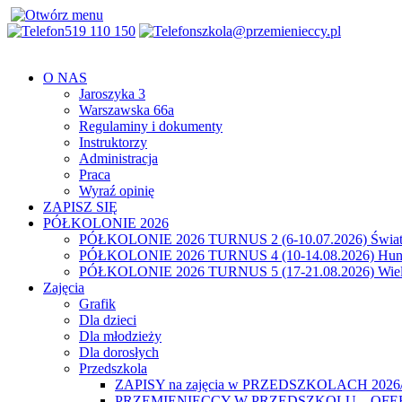
519 110 150
szkola@przemienieccy.pl
O NAS
Jaroszyka 3
Warszawska 66a
Regulaminy i dokumenty
Instruktorzy
Administracja
Praca
Wyraź opinię
ZAPISZ SIĘ
PÓŁKOLONIE 2026
PÓŁKOLONIE 2026 TURNUS 2 (6-10.07.2026) Świat
PÓŁKOLONIE 2026 TURNUS 4 (10-14.08.2026) Hunt
PÓŁKOLONIE 2026 TURNUS 5 (17-21.08.2026) Wiel
Zajęcia
Grafik
Dla dzieci
Dla młodzieży
Dla dorosłych
Przedszkola
ZAPISY na zajęcia w PRZEDSZKOLACH 2026
PRZEMIENIECCY W PRZEDSZKOLU – OFE