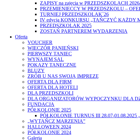
ZAPISY na zajęcia w PRZEDSZKOLACH 2026
PRZEMIENIECCY W PRZEDSZKOLU – OFE
TURNIEJ PRZEDSZKOLAK`26
IV edycja KONKURSU „TAŃCZYĆ KAŻDY 
PRZEDSZKOLAK 2025
ZOSTAŃ PARTNEREM WYDARZENIA
Oferta
VOUCHER
WIECZÓR PANIEŃSKI
PIERWSZY TANIEC
WYNAJEM SAL
POKAZY TANECZNE
BLUZY
ZRÓB U NAS SWOJĄ IMPREZĘ
OFERTA DLA FIRM
OFERTA DLA HOTELI
DLA PRZEDSZKOLI
DLA ORGANIZATORÓW WYPOCZYNKU DLA DZ
FUNDACJA
PÓŁKOLONIE 2025
PÓŁKOLONIE TURNUS III 28.07-01.08.20
„WYTAŃCZ MARZENIA”
HALLOWEEN 2024
PÓŁKOLONIE 2024
Galeria