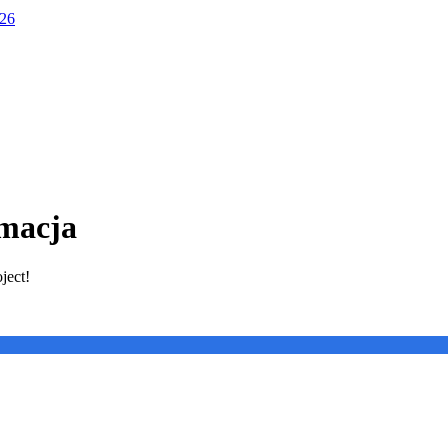
026
rmacja
ject!