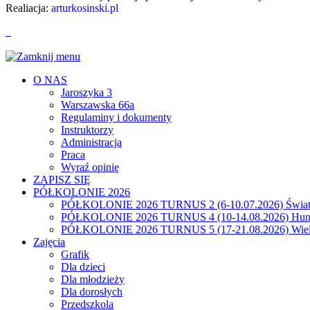
Realiacja:
arturkosinski.pl
O NAS
Jaroszyka 3
Warszawska 66a
Regulaminy i dokumenty
Instruktorzy
Administracja
Praca
Wyraź opinię
ZAPISZ SIĘ
PÓŁKOLONIE 2026
PÓŁKOLONIE 2026 TURNUS 2 (6-10.07.2026) Świat
PÓŁKOLONIE 2026 TURNUS 4 (10-14.08.2026) Hunt
PÓŁKOLONIE 2026 TURNUS 5 (17-21.08.2026) Wiel
Zajęcia
Grafik
Dla dzieci
Dla młodzieży
Dla dorosłych
Przedszkola