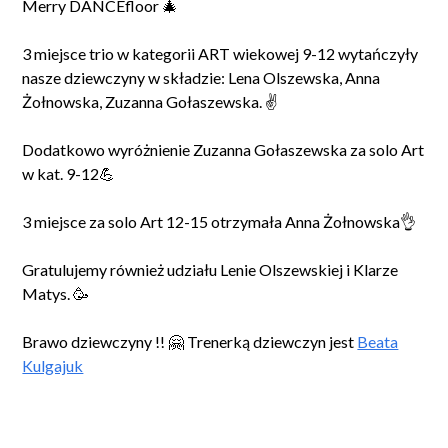
Merry DANCEfloor 🎄
3 miejsce trio w kategorii ART wiekowej 9-12 wytańczyły
nasze dziewczyny w składzie: Lena Olszewska, Anna
Żołnowska, Zuzanna Gołaszewska. ✌️
Dodatkowo wyróżnienie Zuzanna Gołaszewska za solo Art
w kat. 9-12💪
3 miejsce za solo Art 12-15 otrzymała Anna Żołnowska👌
Gratulujemy również udziału Lenie Olszewskiej i Klarze
Matys. 🥳
Brawo dziewczyny !! 🤗 Trenerką dziewczyn jest
Beata
Kulgajuk