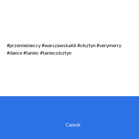
#przemienieccy #warszawska66 #olsztyn #verymerry
#dance #taniec #taniecolsztyn
Cennik