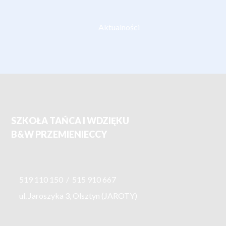
Aktualności
SZKOŁA TAŃCA I WDZIĘKU
B&W PRZEMIENIECCY
519 110 150
/
515 910 667
ul. Jaroszyka 3, Olsztyn (JAROTY)