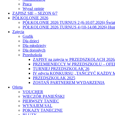
Praca
Wyraź opinię
ZAPISZ SIĘ – SEZON 6/7
PÓŁKOLONIE 2026
PÓŁKOLONIE 2026 TURNUS 2 (6-10.07.2026) Świat
PÓŁKOLONIE 2026 TURNUS 4 (10-14.08.2026) Hunt
Zajęcia
Grafik
Dla dzieci
Dla młodzieży
Dla dorosłych
Przedszkola
ZAPISY na zajęcia w PRZEDSZKOLACH 2026
PRZEMIENIECCY W PRZEDSZKOLU – OFE
TURNIEJ PRZEDSZKOLAK`26
IV edycja KONKURSU „TAŃCZYĆ KAŻDY 
PRZEDSZKOLAK 2025
ZOSTAŃ PARTNEREM WYDARZENIA
Oferta
VOUCHER
WIECZÓR PANIEŃSKI
PIERWSZY TANIEC
WYNAJEM SAL
POKAZY TANECZNE
BLUZY