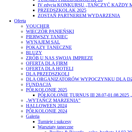
IV edycja KONKURSU „TAŃCZYĆ KAŻDY 
PRZEDSZKOLAK 2025
ZOSTAŃ PARTNEREM WYDARZENIA
Oferta
VOUCHER
WIECZÓR PANIEŃSKI
PIERWSZY TANIEC
WYNAJEM SAL
POKAZY TANECZNE
BLUZY
ZRÓB U NAS SWOJĄ IMPREZĘ
OFERTA DLA FIRM
OFERTA DLA HOTELI
DLA PRZEDSZKOLI
DLA ORGANIZATORÓW WYPOCZYNKU DLA DZ
FUNDACJA
PÓŁKOLONIE 2025
PÓŁKOLONIE TURNUS III 28.07-01.08.20
„WYTAŃCZ MARZENIA”
HALLOWEEN 2024
PÓŁKOLONIE 2024
Galeria
Turnieje i sukcesy
Warsztaty taneczne