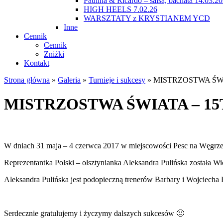
Paulina & Ricardo – salsa, bachata 14.03.2
HIGH HEELS 7.02.26
WARSZTATY z KRYSTIANEM YCD
Inne
Cennik
Cennik
Zniżki
Kontakt
Strona główna
»
Galeria
»
Turnieje i sukcesy
»
MISTRZOSTWA ŚWI
MISTRZOSTWA ŚWIATA – 15
W dniach 31 maja – 4 czerwca 2017 w miejscowości Pesc na Węgrzech
Reprezentantka Polski – olsztynianka Aleksandra Pulińska została W
Aleksandra Pulińska jest podopieczną trenerów Barbary i Wojciecha 
Serdecznie gratulujemy i życzymy dalszych sukcesów 🙂