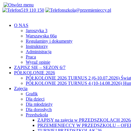
519 110 150
szkola@przemienieccy.pl
O NAS
Jaroszyka 3
Warszawska 66a
Regulaminy i dokumenty
Instruktorzy
Administracja
Praca
Wyraź opinię
ZAPISZ SIĘ – SEZON 6/7
PÓŁKOLONIE 2026
PÓŁKOLONIE 2026 TURNUS 2 (6-10.07.2026) Świat
PÓŁKOLONIE 2026 TURNUS 4 (10-14.08.2026) Hunt
Zajęcia
Grafik
Dla dzieci
Dla młodzieży
Dla dorosłych
Przedszkola
ZAPISY na zajęcia w PRZEDSZKOLACH 2026
PRZEMIENIECCY W PRZEDSZKOLU – OFE
TURNIEJ PRZEDSZKOLAK`26