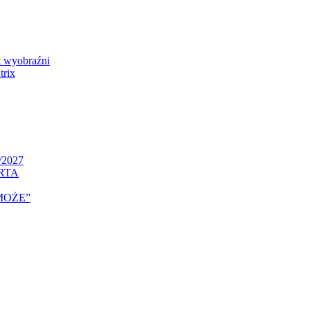
 wyobraźni
rix
/2027
RTA
MOŻE”