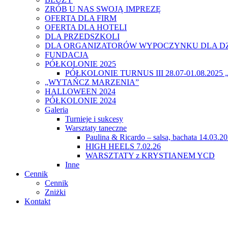
ZRÓB U NAS SWOJĄ IMPREZĘ
OFERTA DLA FIRM
OFERTA DLA HOTELI
DLA PRZEDSZKOLI
DLA ORGANIZATORÓW WYPOCZYNKU DLA DZ
FUNDACJA
PÓŁKOLONIE 2025
PÓŁKOLONIE TURNUS III 28.07-01.08.20
„WYTAŃCZ MARZENIA”
HALLOWEEN 2024
PÓŁKOLONIE 2024
Galeria
Turnieje i sukcesy
Warsztaty taneczne
Paulina & Ricardo – salsa, bachata 14.03.2
HIGH HEELS 7.02.26
WARSZTATY z KRYSTIANEM YCD
Inne
Cennik
Cennik
Zniżki
Kontakt