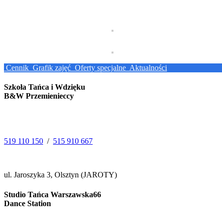
Cennik
Grafik zajęć
Oferty specjalne
Aktualności
Szkoła Tańca i Wdzięku
B&W Przemienieccy
519 110 150
/
515 910 667
ul. Jaroszyka 3, Olsztyn (JAROTY)
Studio Tańca Warszawska66
Dance Station