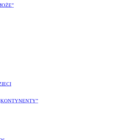
MOŻE”
IECI
25 „KONTYNENTY”