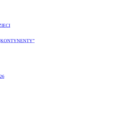
IECI
25 „KONTYNENTY”
026