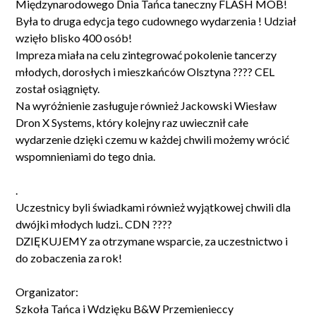
Międzynarodowego Dnia Tańca taneczny FLASH MOB!
Była to druga edycja tego cudownego wydarzenia ! Udział
wzięło blisko 400 osób!
Impreza miała na celu zintegrować pokolenie tancerzy
młodych, dorosłych i mieszkańców Olsztyna ???? CEL
został osiągnięty.
Na wyróżnienie zasługuje również Jackowski Wiesław
Dron X Systems, który kolejny raz uwiecznił całe
wydarzenie dzięki czemu w każdej chwili możemy wrócić
wspomnieniami do tego dnia.
.
Uczestnicy byli świadkami również wyjątkowej chwili dla
dwójki młodych ludzi.. CDN ????
DZIĘKUJEMY za otrzymane wsparcie, za uczestnictwo i
do zobaczenia za rok!
Organizator:
Szkoła Tańca i Wdzięku B&W Przemienieccy