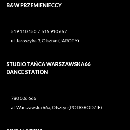
B&W PRZEMIENIECCY
519 110 150
/
515 910 667
ul. Jaroszyka 3, Olsztyn (JAROTY)
STUDIO TAŃCA WARSZAWSKA66
DANCE STATION
780 006 666
al. Warszawska 66a, Olsztyn (PODGRODZIE)