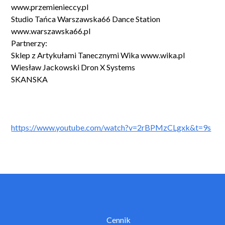
www.przemienieccy.pl
Studio Tańca Warszawska66 Dance Station
www.warszawska66.pl
Partnerzy:
Sklep z Artykułami Tanecznymi Wika www.wika.pl
Wiesław Jackowski Dron X Systems
SKANSKA
https://www.youtube.com/watch?v=2rBPMzCLgxk&t=9s
Cennik