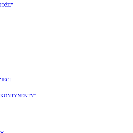
MOŻE”
IECI
25 „KONTYNENTY”