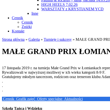
Paulina & Ricardo – salsa, bachata 14.03.2
HIGH HEELS 7.02.26
WARSZTATY z KRYSTIANEM YCD
Inne
Cennik
Cennik
Zniżki
Kontakt
Strona główna
»
Galeria
»
Turnieje i sukcesy
»
MAŁE GRAND PRIX
MAŁE GRAND PRIX ŁOMIANKI
17 listopada 2019 r. na turnieju Małe Grand Prix w Łomiankach rep
Rywalizowali w najwyższej możliwej w ich wieku kategorii 8-9 F.
Gratulujemy młodym tancerzom, rodzicom oraz trenerom klubu Ada
.
.
.
Cennik
Grafik zajęć
Oferty specjalne
Aktualności
Szkoła Tańca i Wdzięku