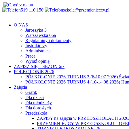
519 110 150
szkola@przemienieccy.pl
O NAS
Jaroszyka 3
Warszawska 66a
Regulaminy i dokumenty
Instruktorzy
Administracja
Praca
Wyraź opinię
ZAPISZ SIĘ – SEZON 6/7
PÓŁKOLONIE 2026
PÓŁKOLONIE 2026 TURNUS 2 (6-10.07.2026) Świat
PÓŁKOLONIE 2026 TURNUS 4 (10-14.08.2026) Hunt
Zajęcia
Grafik
Dla dzieci
Dla młodzieży
Dla dorosłych
Przedszkola
ZAPISY na zajęcia w PRZEDSZKOLACH 2026
PRZEMIENIECCY W PRZEDSZKOLU – OFE
TURNIEJ PRZEDSZKOLAK`26