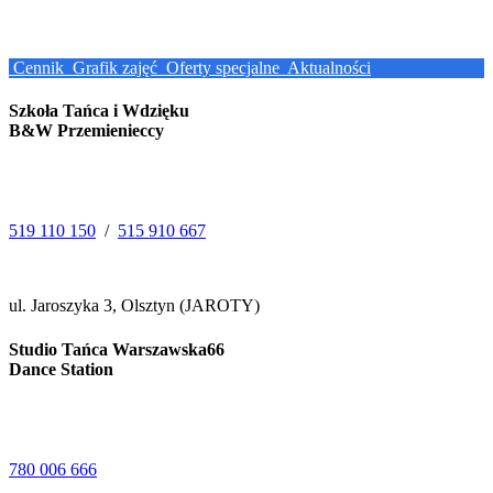
Cennik
Grafik zajęć
Oferty specjalne
Aktualności
Szkoła Tańca i Wdzięku
B&W Przemienieccy
519 110 150
/
515 910 667
ul. Jaroszyka 3, Olsztyn (JAROTY)
Studio Tańca Warszawska66
Dance Station
780 006 666