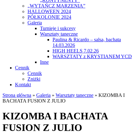
„KONTYNENTY”
„WYTAŃCZ MARZENIA”
HALLOWEEN 2024
PÓŁKOLONIE 2024
Galeria
Turnieje i sukcesy
Warsztaty taneczne
Paulina & Ricardo – salsa, bachata
14.03.2026
HIGH HEELS 7.02.26
WARSZTATY z KRYSTIANEM YCD
Inne
Cennik
Cennik
Zniżki
Kontakt
Strona główna
»
Galeria
»
Warsztaty taneczne
»
KIZOMBA I
BACHATA FUSION Z JULIO
KIZOMBA I BACHATA
FUSION Z JULIO