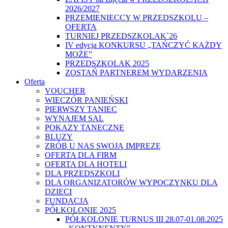
2026/2027
PRZEMIENIECCY W PRZEDSZKOLU –
OFERTA
TURNIEJ PRZEDSZKOLAK`26
IV edycja KONKURSU „TAŃCZYĆ KAŻDY
MOŻE”
PRZEDSZKOLAK 2025
ZOSTAŃ PARTNEREM WYDARZENIA
Oferta
VOUCHER
WIECZÓR PANIEŃSKI
PIERWSZY TANIEC
WYNAJEM SAL
POKAZY TANECZNE
BLUZY
ZRÓB U NAS SWOJĄ IMPREZĘ
OFERTA DLA FIRM
OFERTA DLA HOTELI
DLA PRZEDSZKOLI
DLA ORGANIZATORÓW WYPOCZYNKU DLA
DZIECI
FUNDACJA
PÓŁKOLONIE 2025
PÓŁKOLONIE TURNUS III 28.07-01.08.2025