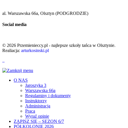
al. Warszawska 66a, Olsztyn (PODGRODZIE)
Social media
© 2026 Przemienieccy.pl - najlepsze szkoły tańca w Olsztynie.
Realiacja:
arturkosinski.pl
O NAS
Jaroszyka 3
Warszawska 66a
Regulaminy i dokumenty
Instruktorzy
Administracja
Praca
Wyraź opinię
ZAPISZ SIĘ – SEZON 6/7
PÓŁKOLONIE 2026