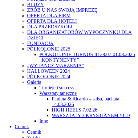
BLUZY
ZRÓB U NAS SWOJĄ IMPREZĘ
OFERTA DLA FIRM
OFERTA DLA HOTELI
DLA PRZEDSZKOLI
DLA ORGANIZATORÓW WYPOCZYNKU DLA
DZIECI
FUNDACJA
PÓŁKOLONIE 2025
PÓŁKOLONIE TURNUS III 28.07-01.08.2025
„KONTYNENTY”
„WYTAŃCZ MARZENIA”
HALLOWEEN 2024
PÓŁKOLONIE 2024
Galeria
Turnieje i sukcesy
Warsztaty taneczne
Paulina & Ricardo – salsa, bachata
14.03.2026
HIGH HEELS 7.02.26
WARSZTATY z KRYSTIANEM YCD
Inne
Cennik
Cennik
Zniżki