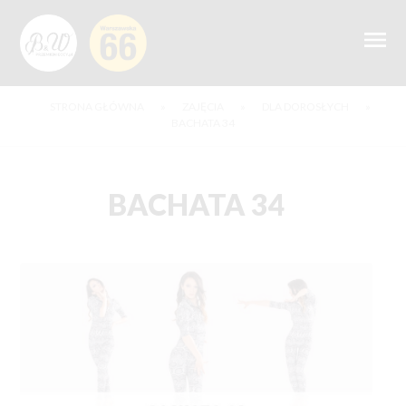
STRONA GŁÓWNA
»
ZAJĘCIA
»
DLA DOROSŁYCH
»
BACHATA 34
BACHATA 34