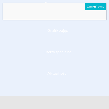
Zamknij okno
Cennik
Grafik zajęć
Oferty specjalne
Aktualności