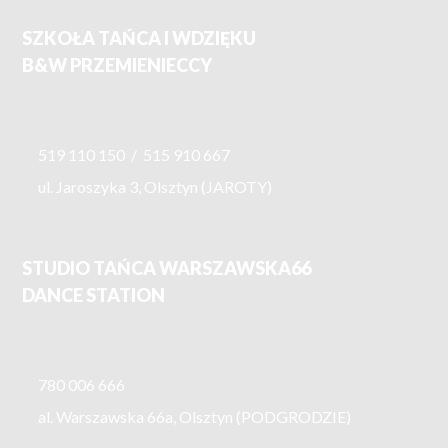
SZKOŁA TAŃCA I WDZIĘKU
B&W PRZEMIENIECCY
519 110 150
/
515 910 667
ul. Jaroszyka 3, Olsztyn (JAROTY)
STUDIO TAŃCA WARSZAWSKA66
DANCE STATION
780 006 666
al. Warszawska 66a, Olsztyn (PODGRODZIE)