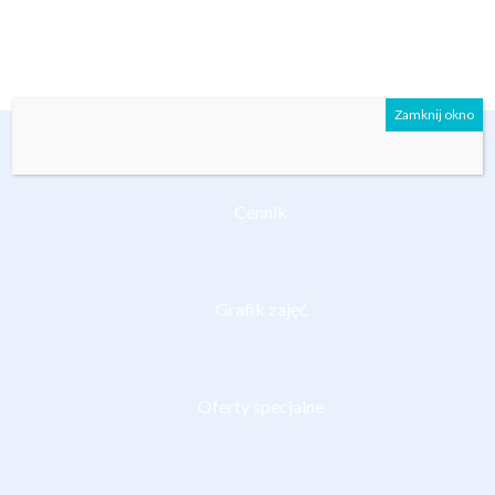
Zamknij okno
Cennik
Grafik zajęć
Oferty specjalne