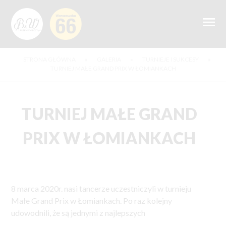
STRONA GŁÓWNA
»
GALERIA
»
TURNIEJE I SUKCESY
»
TURNIEJ MAŁE GRAND PRIX W ŁOMIANKACH
TURNIEJ MAŁE GRAND
PRIX W ŁOMIANKACH
8 marca 2020r. nasi tancerze uczestniczyli w turnieju
Małe Grand Prix w Łomiankach. Po raz kolejny
udowodnili, że są jednymi z najlepszych