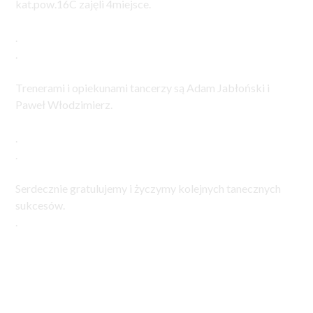
kat.pow.16C zajęli 4miejsce.
.
.
Trenerami i opiekunami tancerzy są Adam Jabłoński i
Paweł Włodzimierz.
.
.
Serdecznie gratulujemy i życzymy kolejnych tanecznych
sukcesów.
.