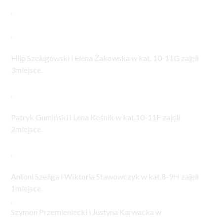
.
.
Filip Szelugowski i Elena Żakowska w kat. 10-11G zajęli
3miejsce.
.
Patryk Gumiński i Lena Kośnik w kat.10-11F zajęli
2miejsce.
.
Antoni Szeliga i Wiktoria Stawowczyk w kat.8-9H zajęli
1miejsce.
.
Szymon Przemieniecki i Justyna Karwacka w