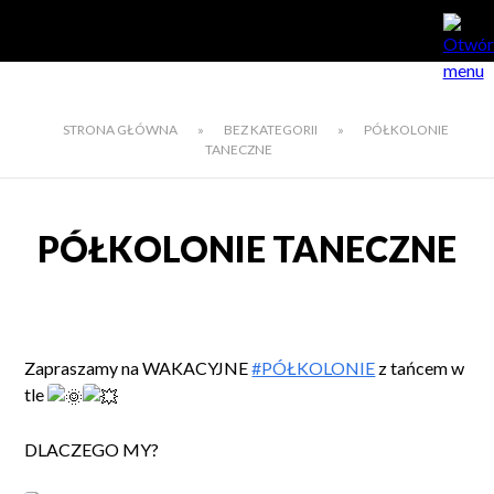
STRONA GŁÓWNA
»
BEZ KATEGORII
»
PÓŁKOLONIE
TANECZNE
PÓŁKOLONIE TANECZNE
Zapraszamy na WAKACYJNE
#PÓŁKOLONIE
z tańcem w
tle
DLACZEGO MY?