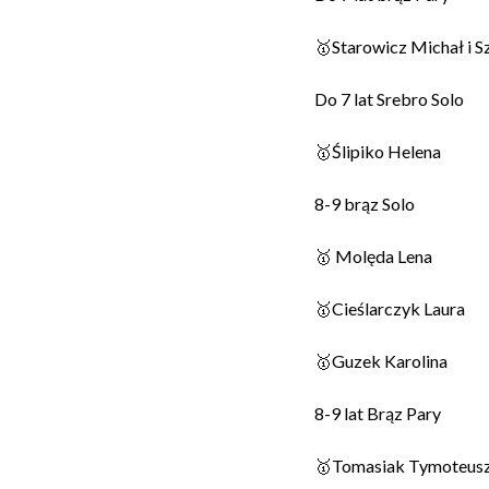
🥇Starowicz Michał i S
Do 7 lat Srebro Solo
🥇Ślipiko Helena
8-9 brąz Solo
🥇 Molęda Lena
🥇Cieślarczyk Laura
🥇Guzek Karolina
8-9 lat Brąz Pary
🥇Tomasiak Tymoteusz