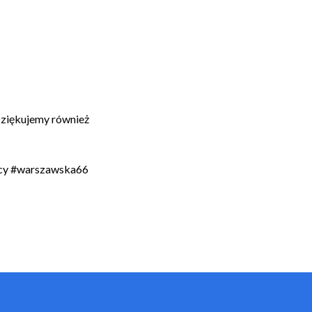
ziękujemy również
eccy #warszawska66