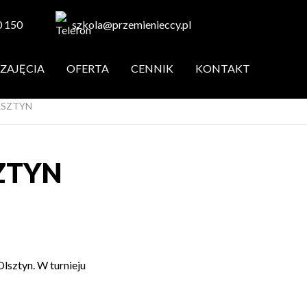
0 150
szkola@przemienieccy.pl
ZAJĘCIA
OFERTA
CENNIK
KONTAKT
OLSZTYN
SZTYN
lsztyn. W turnieju