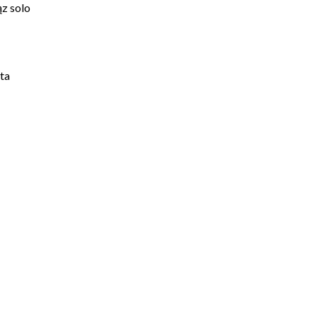
ąz solo
ta