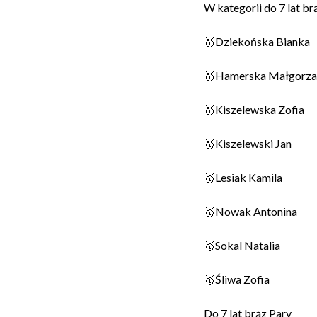
W kategorii do 7 lat br
🥇Dziekońska Bianka
🥇Hamerska Małgorza
🥇Kiszelewska Zofia
🥇Kiszelewski Jan
🥇Lesiak Kamila
🥇Nowak Antonina
🥇Sokal Natalia
🥇Śliwa Zofia
Do 7 lat brąz Pary