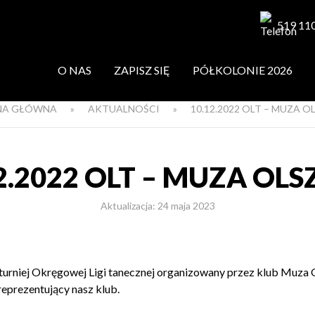
519 11
O NAS
ZAPISZ SIĘ
PÓŁKOLONIE 2026
NA GŁÓWNA
»
AKTUALNOŚCI
»
10.12.2022 OLT – MUZA 
2.2022 OLT – MUZA OL
Aktualizacja: 24 maja 2023
ę turniej Okręgowej Ligi tanecznej organizowany przez klub Muza O
reprezentujący nasz klub.