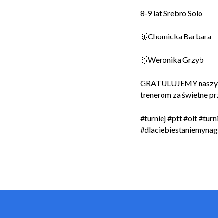
8-9 lat Srebro Solo
🥇Chomicka Barbara
🥈Weronika Grzyb
GRATULUJEMY naszym T
trenerom za świetne p
#turniej #ptt #olt #tu
#dlaciebiestaniemynag