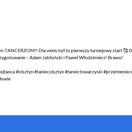
ANCERZOM!! Dla wielu był to pierwszy turniejowy start 🥰 D
rzygotowanie – Adam Jabłoński i Paweł Włodzimierz! Brawo!
rniejtanca #olsztyn #taniecolsztyn #taniectowarzyski #przemieni
lowie