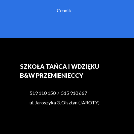
Cennik
SZKOŁA TAŃCA I WDZIĘKU
B&W PRZEMIENIECCY
519 110 150
/
515 910 667
ul. Jaroszyka 3, Olsztyn (JAROTY)