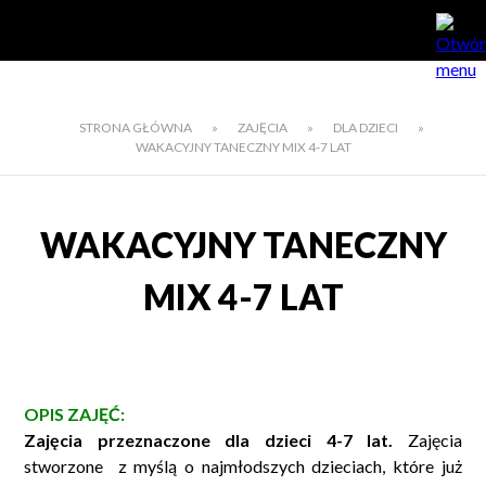
STRONA GŁÓWNA
»
ZAJĘCIA
»
DLA DZIECI
»
WAKACYJNY TANECZNY MIX 4-7 LAT
WAKACYJNY TANECZNY
MIX 4-7 LAT
OPIS ZAJĘĆ:
Zajęcia przeznaczone dla dzieci 4-7 lat.
Zajęcia
stworzone z myślą o najmłodszych dzieciach, które już